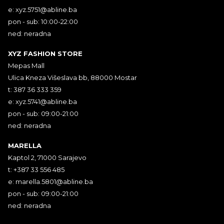
e:
xyz.5751@abline.ba
pon - sub: 10:00-22:00
ned: neradna
XYZ FASHION STORE
Mepas Mall
Ulica Kneza Višeslava bb, 88000 Mostar
t: 387 36 333 359
e:
xyz.5741@abline.ba
pon - sub: 09:00-21:00
ned: neradna
MARELLA
Kaptol 2, 71000 Sarajevo
t: +387 33 556 485
e:
marella.5801@abline.ba
pon - sub: 09:00-21:00
ned: neradna