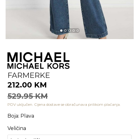
FARMERKE
212.00 KM
529.95 KM
PDV uključen. Cijena dostave se obračunava prilikom plaćanja.
Boja
:
Plava
Veličina