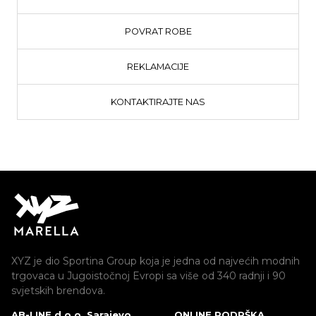
POVRAT ROBE
REKLAMACIJE
KONTAKTIRAJTE NAS
XYZ je dio Sportina Group koja je jedna od najvećih modnih
trgovaca u Jugoistočnoj Evropi sa više od 340 radnji i 90
svjetskih brendova.
AB-LINE d.o.o. Sarajevo
ONLINE PODRŠKA