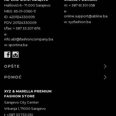
Halilovići 6 - 71 000 Sarajevo
m: + 387 61 301 058
MBS: 65-01-0360-11
e:
online.support@abline.ba
ID: 4201124330009
w: xyzfashion.ba
PDV: 201124330009
t/fax: + 387 33 207 676
e:
info.abl@fashioncompany.ba
w: sportina.ba
OPŠTE
POMOĆ
XYZ & MARELLA PREMIUM
FASHION STORE
Sarajevo City Center
Vrbanja 1, 71000 Sarajevo
t: +387 33 733 010