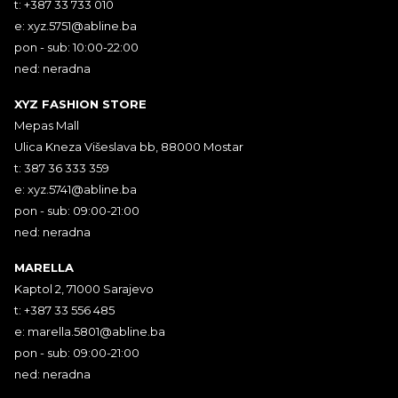
t: +387 33 733 010
e:
xyz.5751@abline.ba
pon - sub: 10:00-22:00
ned: neradna
XYZ FASHION STORE
Mepas Mall
Ulica Kneza Višeslava bb, 88000 Mostar
t: 387 36 333 359
e:
xyz.5741@abline.ba
pon - sub: 09:00-21:00
ned: neradna
MARELLA
Kaptol 2, 71000 Sarajevo
t: +387 33 556 485
e:
marella.5801@abline.ba
pon - sub: 09:00-21:00
ned: neradna