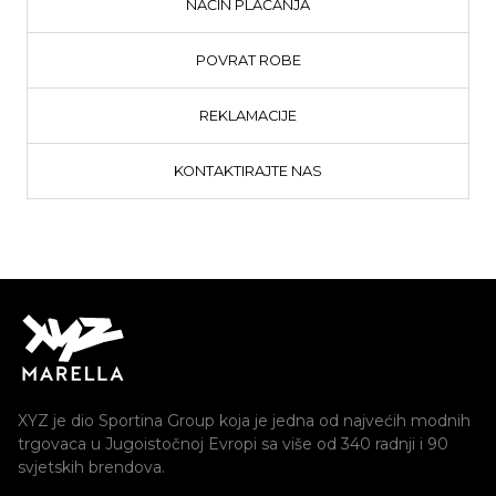
NAČIN PLAĆANJA
POVRAT ROBE
REKLAMACIJE
KONTAKTIRAJTE NAS
XYZ je dio Sportina Group koja je jedna od najvećih modnih
trgovaca u Jugoistočnoj Evropi sa više od 340 radnji i 90
svjetskih brendova.