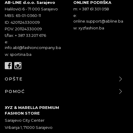
AB-LINE d.o.o. Sarajevo
ONLINE PODRŠKA
Halilovići 6 - 71 000 Sarajevo
m: + 387 61 301 058
MBS: 65-01-0360-11
e:
online.support@abline.ba
ID: 4201124330009
w: xyzfashion.ba
PDV: 201124330009
t/fax: + 387 33 207 676
e:
info.abl@fashioncompany.ba
w: sportina.ba
OPŠTE
POMOĆ
XYZ & MARELLA PREMIUM
FASHION STORE
Sarajevo City Center
Vrbanja 1, 71000 Sarajevo