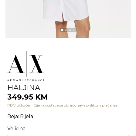
HALJINA
349.95 KM
PDV uključen. Cijena dostave se obračunava prilikom plaćanja.
Boja
:
Bijela
Veličina