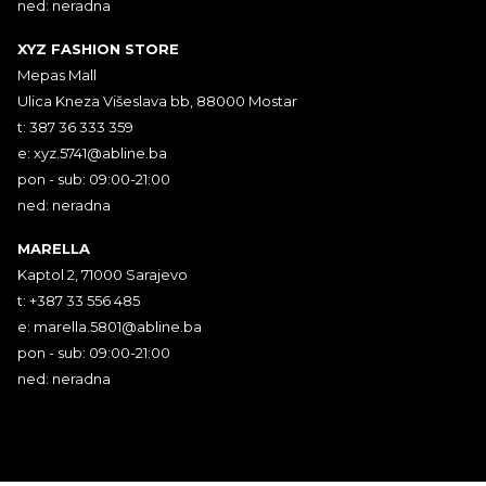
ned: neradna
XYZ FASHION STORE
Mepas Mall
Ulica Kneza Višeslava bb, 88000 Mostar
t: 387 36 333 359
e:
xyz.5741@abline.ba
pon - sub: 09:00-21:00
ned: neradna
MARELLA
Kaptol 2, 71000 Sarajevo
t: +387 33 556 485
e:
marella.5801@abline.ba
pon - sub: 09:00-21:00
ned: neradna