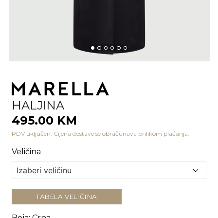
HALJINA
495.00 KM
PDV uključen. Cijena dostave se obračunava prilikom plaćanja.
Veličina
TABELA VELIČINA
Boja
:
Crna