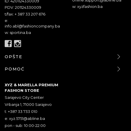
ID: 4201124330009
w: xyzfashion.ba
PDV: 201124330009
t/fax: + 387 33 207 676
e:
info.abl@fashioncompany.ba
w: sportina.ba
OPŠTE
POMOĆ
XYZ & MARELLA PREMIUM
FASHION STORE
Sarajevo City Center
Vrbanja 1, 71000 Sarajevo
t: +387 33 733 010
e:
xyz.5751@abline.ba
pon - sub: 10:00-22:00