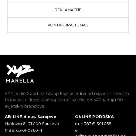
REKLAMACIJE
KONTAKTIRAJTE NAS
XYZ je dio Sportina Group koja je jedna od najvećih modnih
trgovaca u Jugoistočnoj Evropi sa više od 340 radnji i 90
svjetskih brendova.
AB-LINE d.o.o. Sarajevo
ONLINE PODRŠKA
Halilovići 6 - 71 000 Sarajevo
m: + 387 61 301 058
MBS: 65-01-0360-11
e:
online.support@abline.ba