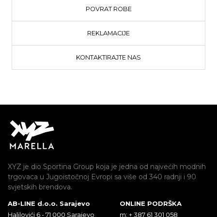
POVRAT ROBE
REKLAMACIJE
KONTAKTIRAJTE NAS
XYZ je dio Sportina Group koja je jedna od najvećih modnih
trgovaca u Jugoistočnoj Evropi sa više od 340 radnji i 90
svjetskih brendova.
AB-LINE d.o.o. Sarajevo
ONLINE PODRŠKA
Halilovići 6 - 71 000 Sarajevo
m: + 387 61 301 058