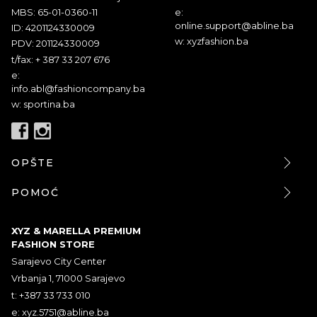
MBS: 65-01-0360-11
e:
online.support@abline.ba
ID: 4201124330009
w: xyzfashion.ba
PDV: 201124330009
t/fax: + 387 33 207 676
e:
info.abl@fashioncompany.ba
w: sportina.ba
OPŠTE
POMOĆ
XYZ & MARELLA PREMIUM
FASHION STORE
Sarajevo City Center
Vrbanja 1, 71000 Sarajevo
t: +387 33 733 010
e:
xyz.5751@abline.ba