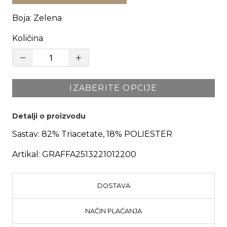
Boja
:
Zelena
Količina
IZABERITE OPCIJE
Detalji o proizvodu
Sastav:
82% Triacetate, 18% POLIESTER
Artikal:
GRAFFA2513221012200
DOSTAVA
NAČIN PLAĆANJA