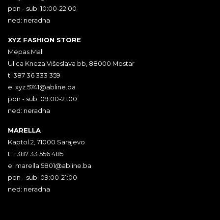
pon - sub: 10:00-22:00
ned: neradna
XYZ FASHION STORE
Mepas Mall
Ulica Kneza Višeslava bb, 88000 Mostar
t: 387 36 333 359
e:
xyz.5741@abline.ba
pon - sub: 09:00-21:00
ned: neradna
MARELLA
Kaptol 2, 71000 Sarajevo
t: +387 33 556 485
e:
marella.5801@abline.ba
pon - sub: 09:00-21:00
ned: neradna