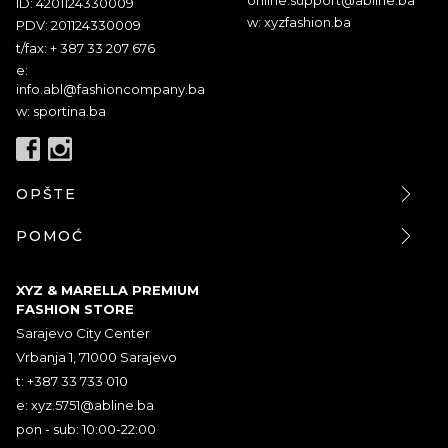
ID: 4201124330009
w: xyzfashion.ba
PDV: 201124330009
t/fax: + 387 33 207 676
e:
info.abl@fashioncompany.ba
w: sportina.ba
OPŠTE
POMOĆ
XYZ & MARELLA PREMIUM
FASHION STORE
Sarajevo City Center
Vrbanja 1, 71000 Sarajevo
t: +387 33 733 010
e:
xyz.5751@abline.ba
pon - sub: 10:00-22:00