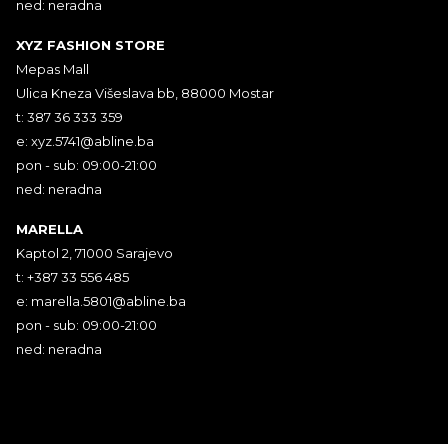
ned: neradna
XYZ FASHION STORE
Mepas Mall
Ulica Kneza Višeslava bb, 88000 Mostar
t: 387 36 333 359
e:
xyz.5741@abline.ba
pon - sub: 09:00-21:00
ned: neradna
MARELLA
Kaptol 2, 71000 Sarajevo
t: +387 33 556 485
e:
marella.5801@abline.ba
pon - sub: 09:00-21:00
ned: neradna