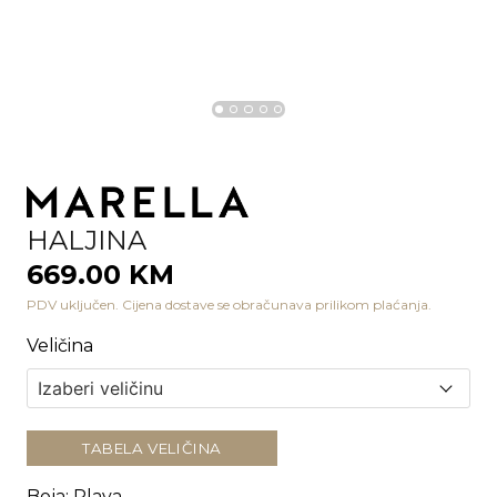
HALJINA
669.00 KM
PDV uključen. Cijena dostave se obračunava prilikom plaćanja.
Veličina
TABELA VELIČINA
Boja
:
Plava