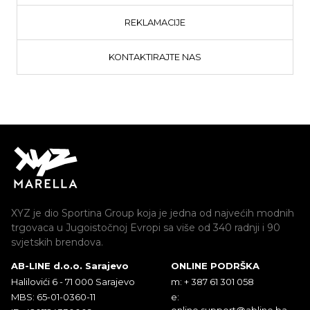
REKLAMACIJE
KONTAKTIRAJTE NAS
XYZ je dio Sportina Group koja je jedna od najvećih modnih
trgovaca u Jugoistočnoj Evropi sa više od 340 radnji i 90
svjetskih brendova.
AB-LINE d.o.o. Sarajevo
ONLINE PODRŠKA
Halilovići 6 - 71 000 Sarajevo
m: + 387 61 301 058
MBS: 65-01-0360-11
e:
online.support@abline.ba