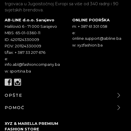
trgovaca u Jugoistočnoj Evropi sa više od 340 radnji i 90
svjetskih brendova.
AB-LINE d.o.o. Sarajevo
ONLINE PODRŠKA
Halilovići 6 - 71 000 Sarajevo
m: + 387 61 301 058
MBS: 65-01-0360-11
e:
online.support@abline.ba
ID: 4201124330009
w: xyzfashion.ba
PDV: 201124330009
t/fax: + 387 33 207 676
e:
info.abl@fashioncompany.ba
w: sportina.ba
OPŠTE
POMOĆ
XYZ & MARELLA PREMIUM
FASHION STORE