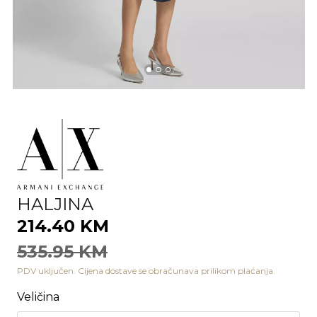
HALJINA
214.40 KM
535.95 KM
PDV uključen. Cijena dostave se obračunava prilikom plaćanja.
Veličina