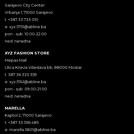
Sarajevo City Center
Vrbanja 1, 71000 Sarajevo
t: +387 33 733 010
e:
xyz.5751@abline.ba
pon - sub: 10:00-22:00
ned: neradna
XYZ FASHION STORE
Mepas Mall
Ulica Kneza Višeslava bb, 88000 Mostar
t: 387 36 333 359
e:
xyz.5741@abline.ba
pon - sub: 09:00-21:00
ned: neradna
MARELLA
Kaptol 2, 71000 Sarajevo
t: +387 33 556 485
e:
marella.5801@abline.ba