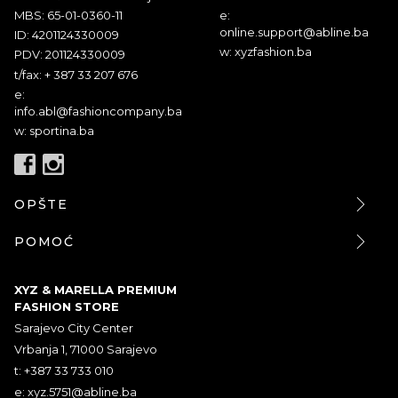
MBS: 65-01-0360-11
e:
online.support@abline.ba
ID: 4201124330009
w: xyzfashion.ba
PDV: 201124330009
t/fax: + 387 33 207 676
e:
info.abl@fashioncompany.ba
w: sportina.ba
OPŠTE
POMOĆ
XYZ & MARELLA PREMIUM
FASHION STORE
Sarajevo City Center
Vrbanja 1, 71000 Sarajevo
t: +387 33 733 010
e:
xyz.5751@abline.ba