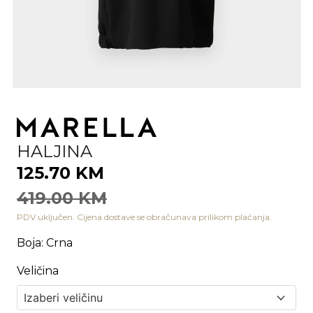
HALJINA
125.70 KM
419.00 KM
PDV uključen. Cijena dostave se obračunava prilikom plaćanja.
Boja
:
Crna
Veličina