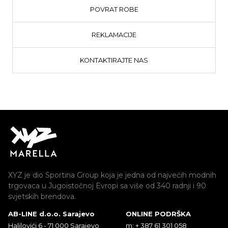
POVRAT ROBE
REKLAMACIJE
KONTAKTIRAJTE NAS
XYZ je dio Sportina Group koja je jedna od najvećih modnih
trgovaca u Jugoistočnoj Evropi sa više od 340 radnji i 90
svjetskih brendova.
AB-LINE d.o.o. Sarajevo
ONLINE PODRŠKA
Halilovići 6 - 71 000 Sarajevo
m: + 387 61 301 058