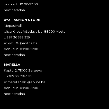
pon - sub: 10:00-22:00
ned: neradna
XYZ FASHION STORE
Mepas Mall
Ulica Kneza Višeslava bb, 88000 Mostar
t: 387 36 333 359
e:
xyz.5741@abline.ba
pon - sub: 09:00-21:00
ned: neradna
MARELLA
Kaptol 2, 71000 Sarajevo
t: +387 33 556 485
e:
marella.5801@abline.ba
pon - sub: 09:00-21:00
ned: neradna