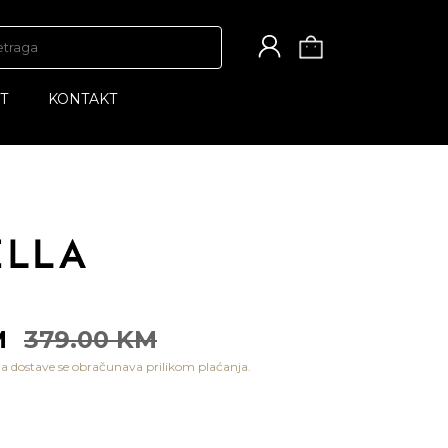
T
KONTAKT
M
379.00 KM
a dostave se obračunava prilikom plaćanja.