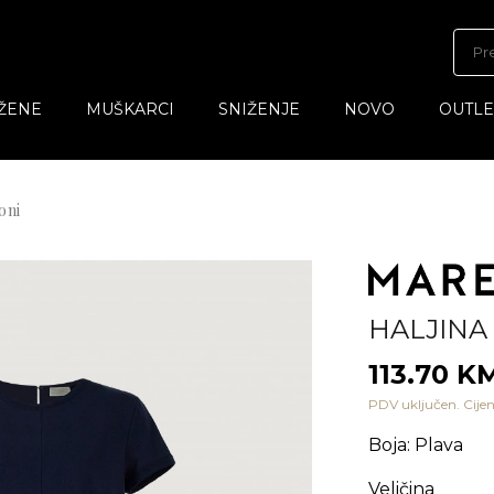
ŽENE
MUŠKARCI
SNIŽENJE
NOVO
OUTLE
oni
HALJINA
113.70 K
PDV uključen. Cijen
Boja
:
Plava
Veličina