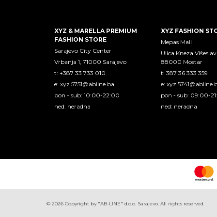
XYZ & MARELLA PREMIUM
XYZ FASHION ST
FASHION STORE
Mepas Mall
Sarajevo City Center
Ulica Kneza Višeslav
Vrbanja 1, 71000 Sarajevo
88000 Mostar
t: +387 33 733 010
t: 387 36 333 359
e:
xyz.5751@abline.ba
e:
xyz.5741@abline.
pon - sub: 10:00-22:00
pon - sub: 09:00-2
ned: neradna
ned: neradna
©
2026
Copyright by "AB-LINE" d.o.o. Sarajevo. All rights reserved.