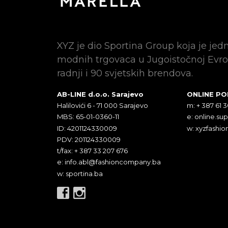
XYZ je dio Sportina Group koja je jed
modnih trgovaca u Jugoistočnoj Evro
radnji i 90 svjetskih brendova.
AB-LINE d.o.o. Sarajevo
ONLINE P
Halilovići 6 - 71 000 Sarajevo
m: + 387 61 
MBS: 65-01-0360-11
e:
online.su
ID: 4201124330009
w: xyzfashio
PDV: 201124330009
t/fax: + 387 33 207 676
e:
info.abl@fashioncompany.ba
w: sportina.ba