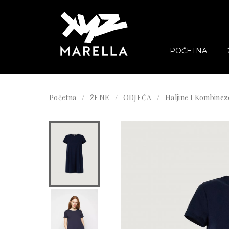
POČETNA
Početna
ŽENE
ODJEĆA
Haljine I Kombinez