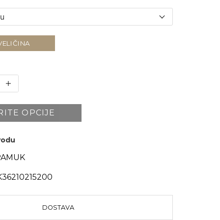
VELIČINA
RITE OPCIJE
zvodu
PAMUK
36210215200
DOSTAVA