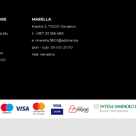
ORE
MARELLA
Kaptol 2, 71000 Sarajevo
a bb,
t: +387 33 556 485
e:
marella.5801@abline.ba
pon - sub: 09:00-21:00
ba
ned: neradna
1:00