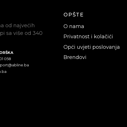
OPŠTE
na od najvećih
O nama
pi sa više od 340
Privatnost i kolačići
Opći uvjeti poslovanja
ODRŠKA
Brendovi
301 058
pport@abline.ba
n.ba