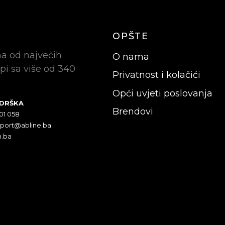
OPŠTE
na od najvećih
O nama
pi sa više od 340
Privatnost i kolačići
Opći uvjeti poslovanja
ODRŠKA
Brendovi
301 058
pport@abline.ba
n.ba