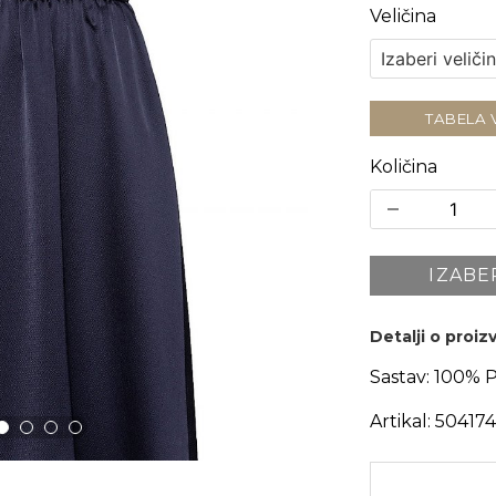
Veličina
TABELA 
Količina
IZABE
Detalji o proi
Sastav:
100% 
Artikal:
50417