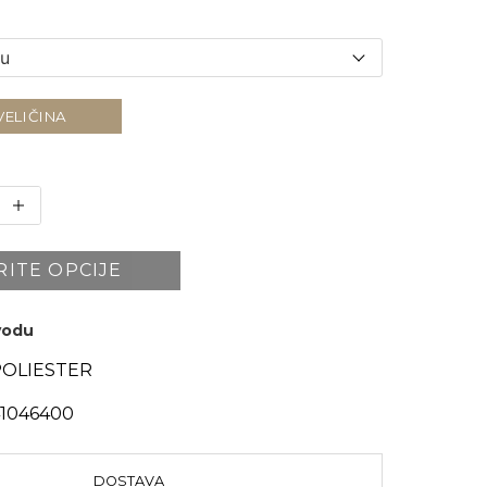
VELIČINA
RITE OPCIJE
zvodu
POLIESTER
41046400
DOSTAVA