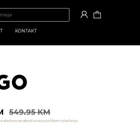
T
KONTAKT
KM
549.95 KM
a dostave se obračunava prilikom plaćanja.