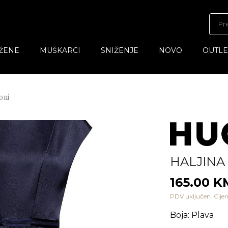
ŽENE
MUŠKARCI
SNIŽENJE
NOVO
OUTLE
oni
HALJINA
165.00 
PDV uključen. Cijen
Boja
:
Plava