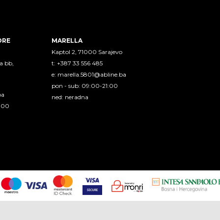
ORE
MARELLA
Kaptol 2, 71000 Sarajevo
a bb,
t: +387 33 556 485
e:
marella.5801@abline.ba
pon - sub: 09:00-21:00
ba
ned: neradna
1:00