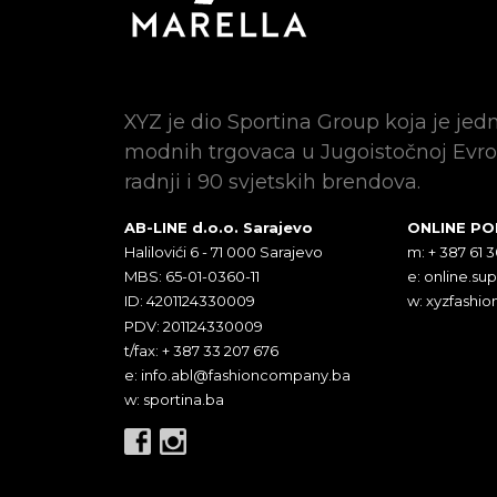
XYZ je dio Sportina Group koja je jed
modnih trgovaca u Jugoistočnoj Evro
radnji i 90 svjetskih brendova.
AB-LINE d.o.o. Sarajevo
ONLINE P
Halilovići 6 - 71 000 Sarajevo
m: + 387 61 
MBS: 65-01-0360-11
e:
online.su
ID: 4201124330009
w: xyzfashio
PDV: 201124330009
t/fax: + 387 33 207 676
e:
info.abl@fashioncompany.ba
w: sportina.ba