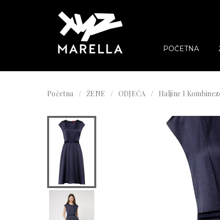
POČETNA
Početna
ŽENE
ODJEĆA
Haljine I Kombinez