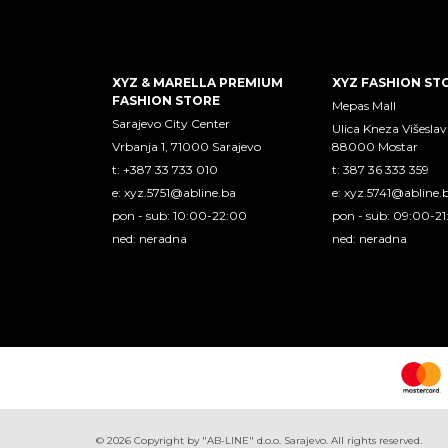
XYZ & MARELLA PREMIUM
XYZ FASHION ST
FASHION STORE
Mepas Mall
Sarajevo City Center
Ulica Kneza Višeslav
Vrbanja 1, 71000 Sarajevo
88000 Mostar
t: +387 33 733 010
t: 387 36 333 359
e:
xyz.5751@abline.ba
e:
xyz.5741@abline.
pon - sub: 10:00-22:00
pon - sub: 09:00-2
ned: neradna
ned: neradna
©
2026
Copyright by "AB-LINE" d.o.o. Sarajevo. All rights reserved.