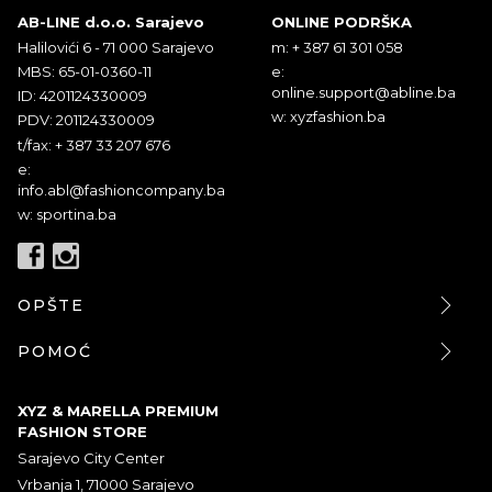
AB-LINE d.o.o. Sarajevo
ONLINE PODRŠKA
Halilovići 6 - 71 000 Sarajevo
m: + 387 61 301 058
MBS: 65-01-0360-11
e:
online.support@abline.ba
ID: 4201124330009
w: xyzfashion.ba
PDV: 201124330009
t/fax: + 387 33 207 676
e:
info.abl@fashioncompany.ba
w: sportina.ba
OPŠTE
POMOĆ
XYZ & MARELLA PREMIUM
FASHION STORE
Sarajevo City Center
Vrbanja 1, 71000 Sarajevo