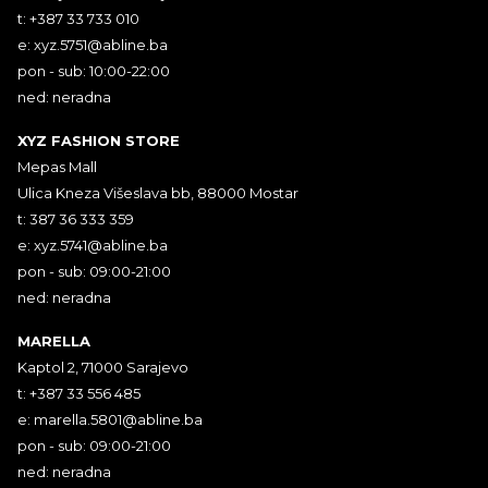
t: +387 33 733 010
e:
xyz.5751@abline.ba
pon - sub: 10:00-22:00
ned: neradna
XYZ FASHION STORE
Mepas Mall
Ulica Kneza Višeslava bb, 88000 Mostar
t: 387 36 333 359
e:
xyz.5741@abline.ba
pon - sub: 09:00-21:00
ned: neradna
MARELLA
Kaptol 2, 71000 Sarajevo
t: +387 33 556 485
e:
marella.5801@abline.ba
pon - sub: 09:00-21:00
ned: neradna