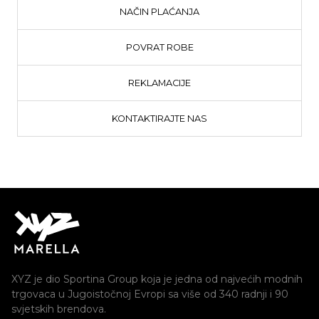
NAČIN PLAĆANJA
POVRAT ROBE
REKLAMACIJE
KONTAKTIRAJTE NAS
XYZ je dio Sportina Group koja je jedna od najvećih modnih
trgovaca u Jugoistočnoj Evropi sa više od 340 radnji i 90
svjetskih brendova.