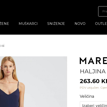
ŽENE
MUŠKARCI
SNIŽENJE
NOVO
OUTLE
oni
HALJINA
263.60 
PDV uključen. Cijen
Veličina