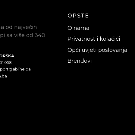
OPŠTE
na od najvećih
O nama
pi sa više od 340
Privatnost i kolačići
Opći uvjeti poslovanja
ODRŠKA
Brendovi
301 058
pport@abline.ba
n.ba