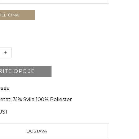
VELIČINA
RITE OPCIJE
zvodu
tat, 31% Svila 100% Poliester
US1
DOSTAVA