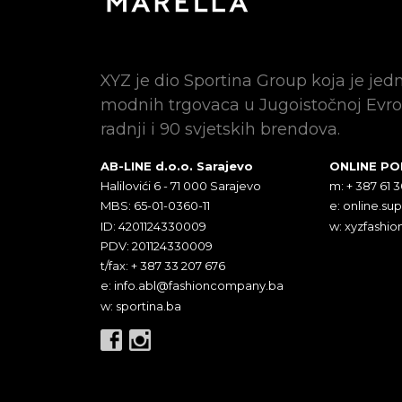
XYZ je dio Sportina Group koja je jed
modnih trgovaca u Jugoistočnoj Evro
radnji i 90 svjetskih brendova.
AB-LINE d.o.o. Sarajevo
ONLINE P
Halilovići 6 - 71 000 Sarajevo
m: + 387 61 
MBS: 65-01-0360-11
e:
online.su
ID: 4201124330009
w: xyzfashio
PDV: 201124330009
t/fax: + 387 33 207 676
e:
info.abl@fashioncompany.ba
w: sportina.ba