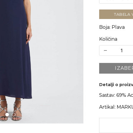
TABELA 
Boja
:
Plava
Količina
IZABE
Detalji o proi
Sastav:
69% Ace
Artikal:
MARK