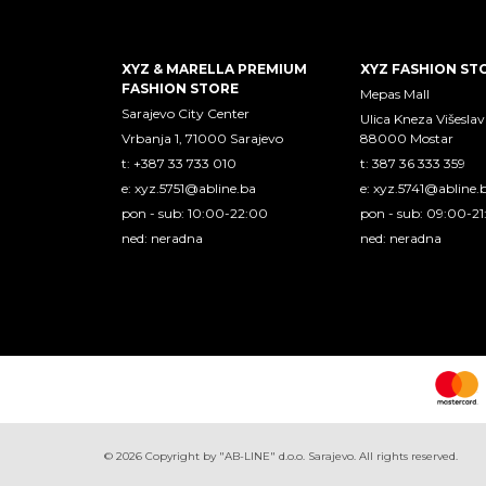
XYZ & MARELLA PREMIUM
XYZ FASHION ST
FASHION STORE
Mepas Mall
Sarajevo City Center
Ulica Kneza Višeslav
Vrbanja 1, 71000 Sarajevo
88000 Mostar
t: +387 33 733 010
t: 387 36 333 359
e:
xyz.5751@abline.ba
e:
xyz.5741@abline.
pon - sub: 10:00-22:00
pon - sub: 09:00-2
ned: neradna
ned: neradna
©
2026
Copyright by "AB-LINE" d.o.o. Sarajevo. All rights reserved.