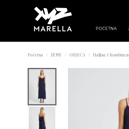
POČETNA
Početna
ŽENE
ODJEĆA
Haljine I Kombinez