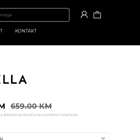
T
KONTAKT
KM
659.00 KM
a dostave se obračunava prilikom plaćanja.