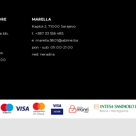
ORE
MARELLA
Kaptol 2, 71000 Sarajevo
a bb,
t: +387 33 556 485
e:
marella.5801@abline.ba
pon - sub: 09:00-21:00
ba
ned: neradna
1:00