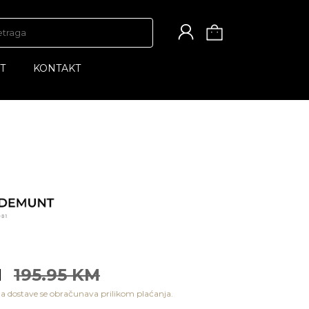
T
KONTAKT
M
195.95 KM
a dostave se obračunava prilikom plaćanja.