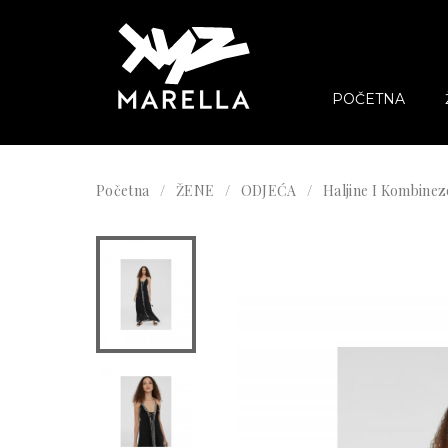
POČETNA
Početna
ŽENE
ODJEĆA
Haljine I Kombinez