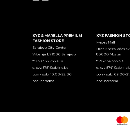
XYZ & MARELLA PREMIUM
XYZ FASHION ST
FASHION STORE
Mepas Mall
Sarajevo City Center
Ulica Kneza Višeslav
Vrbanja 1, 71000 Sarajevo
88000 Mostar
t: +387 33 733 010
t: 387 36 333 359
e:
xyz.5751@abline.ba
e:
xyz.5741@abline.
pon - sub: 10:00-22:00
pon - sub: 09:00-2
ned: neradna
ned: neradna