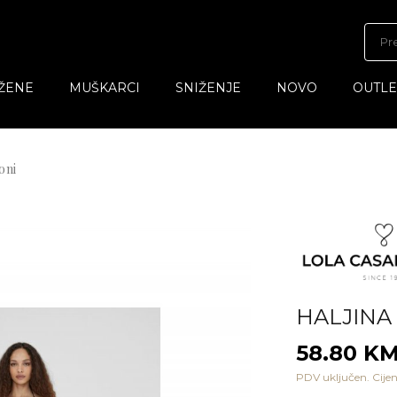
ŽENE
MUŠKARCI
SNIŽENJE
NOVO
OUTLE
oni
HALJINA
58.80 K
PDV uključen. Cijen