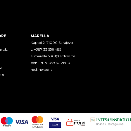
ORE
MARELLA
Kaptol 2, 71000 Sarajevo
a bb,
t: +387 33 556 485
e:
marella.5801@abline.ba
pon - sub: 09:00-21:00
ba
ned: neradna
1:00