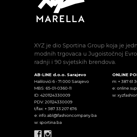
XYZ je dio Sportina Group koja je jed
modnih trgovaca u Jugoistočnoj Evro
radnji i 90 svjetskih brendova.
AB-LINE d.o.o. Sarajevo
ONLINE P
Halilovići 6 - 71 000 Sarajevo
m: + 387 61 
MBS: 65-01-0360-11
e:
online.su
ID: 4201124330009
w: xyzfashio
PDV: 201124330009
t/fax: + 387 33 207 676
e:
info.abl@fashioncompany.ba
w: sportina.ba