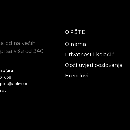
OPŠTE
na od najvećih
O nama
pi sa više od 340
Privatnost i kolačići
Opći uvjeti poslovanja
ODRŠKA
Brendovi
301 058
pport@abline.ba
n.ba