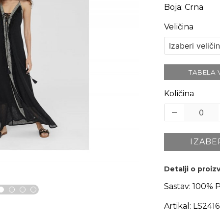
Boja
:
Crna
Veličina
TABELA 
Količina
IZABE
Detalji o proi
Sastav:
100% 
Artikal:
LS241