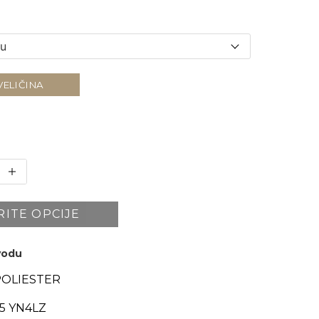
VELIČINA
RITE OPCIJE
zvodu
POLIESTER
5 YN4LZ