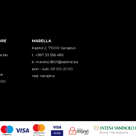
ORE
MARELLA
Kaptol 2, 71000 Sarajevo
a bb,
t: +387 33 556 485
e:
marella.5801@abline.ba
pon - sub: 09:00-21:00
ba
ned: neradna
1:00