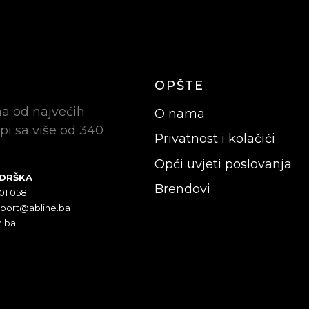
OPŠTE
na od najvećih
O nama
pi sa više od 340
Privatnost i kolačići
Opći uvjeti poslovanja
ODRŠKA
Brendovi
301 058
pport@abline.ba
n.ba