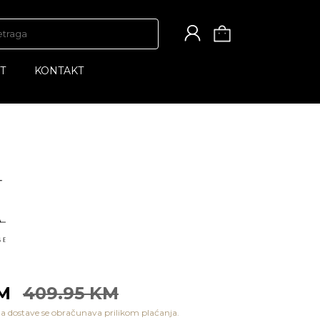
T
KONTAKT
KM
409.95 KM
a dostave se obračunava prilikom plaćanja.