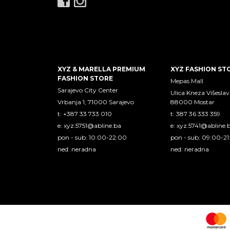
XYZ & MARELLA PREMIUM
XYZ FASHION ST
FASHION STORE
Mepas Mall
Sarajevo City Center
Ulica Kneza Višeslav
Vrbanja 1, 71000 Sarajevo
88000 Mostar
t: +387 33 733 010
t: 387 36 333 359
e:
xyz.5751@abline.ba
e:
xyz.5741@abline.
pon - sub: 10:00-22:00
pon - sub: 09:00-2
ned: neradna
ned: neradna