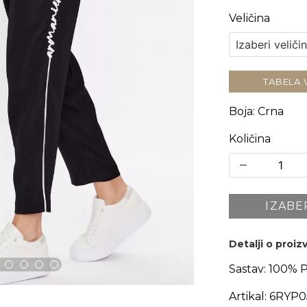
Veličina
TABELA 
Boja
:
Crna
Količina
IZABE
Detalji o proi
Sastav:
100% 
Artikal:
6RYP0