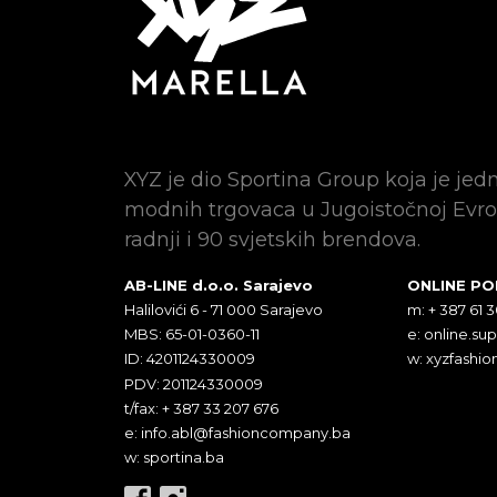
XYZ je dio Sportina Group koja je jed
modnih trgovaca u Jugoistočnoj Evro
radnji i 90 svjetskih brendova.
AB-LINE d.o.o. Sarajevo
ONLINE P
Halilovići 6 - 71 000 Sarajevo
m: + 387 61 
MBS: 65-01-0360-11
e:
online.su
ID: 4201124330009
w: xyzfashio
PDV: 201124330009
t/fax: + 387 33 207 676
e:
info.abl@fashioncompany.ba
w: sportina.ba