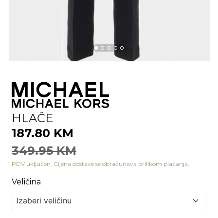
HLAČE
187.80 KM
349.95 KM
PDV uključen. Cijena dostave se obračunava prilikom plaćanja.
Veličina