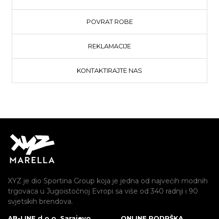
POVRAT ROBE
REKLAMACIJE
KONTAKTIRAJTE NAS
XYZ je dio Sportina Group koja je jedna od najvećih modnih
trgovaca u Jugoistočnoj Evropi sa više od 340 radnji i 90
svjetskih brendova.
AB-LINE d.o.o. Sarajevo
ONLINE PODRŠKA