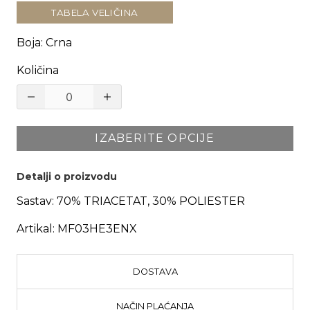
TABELA VELIČINA
Boja
:
Crna
Količina
IZABERITE OPCIJE
Detalji o proizvodu
Sastav:
70% TRIACETAT, 30% POLIESTER
Artikal:
MF03HE3ENX
DOSTAVA
NAČIN PLAĆANJA