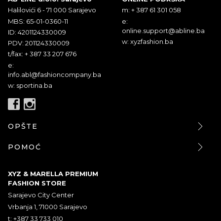
Halilovići 6 - 71 000 Sarajevo
m: + 387 61 301 058
MBS: 65-01-0360-11
e:
online.support@abline.ba
ID: 4201124330009
w: xyzfashion.ba
PDV: 201124330009
t/fax: + 387 33 207 676
e:
info.abl@fashioncompany.ba
w: sportina.ba
OPŠTE
POMOĆ
XYZ & MARELLA PREMIUM
FASHION STORE
Sarajevo City Center
Vrbanja 1, 71000 Sarajevo
t: +387 33 733 010