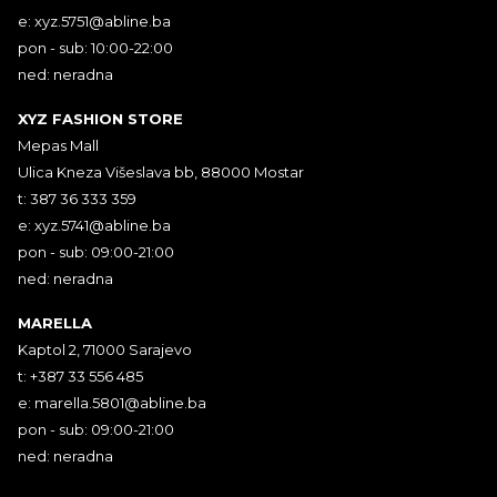
e:
xyz.5751@abline.ba
pon - sub: 10:00-22:00
ned: neradna
XYZ FASHION STORE
Mepas Mall
Ulica Kneza Višeslava bb, 88000 Mostar
t: 387 36 333 359
e:
xyz.5741@abline.ba
pon - sub: 09:00-21:00
ned: neradna
MARELLA
Kaptol 2, 71000 Sarajevo
t: +387 33 556 485
e:
marella.5801@abline.ba
pon - sub: 09:00-21:00
ned: neradna