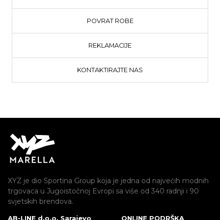
POVRAT ROBE
REKLAMACIJE
KONTAKTIRAJTE NAS
XYZ je dio Sportina Group koja je jedna od najvećih modnih
trgovaca u Jugoistočnoj Evropi sa više od 340 radnji i 90
svjetskih brendova.
AB-LINE d.o.o. Sarajevo
ONLINE PODRŠKA