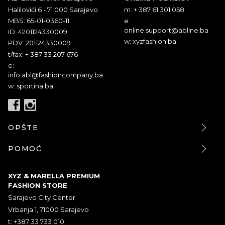
Halilovići 6 - 71 000 Sarajevo
m: + 387 61 301 058
MBS: 65-01-0360-11
e:
online.support@abline.ba
ID: 4201124330009
w: xyzfashion.ba
PDV: 201124330009
t/fax: + 387 33 207 676
e:
info.abl@fashioncompany.ba
w: sportina.ba
OPŠTE
POMOĆ
XYZ & MARELLA PREMIUM
FASHION STORE
Sarajevo City Center
Vrbanja 1, 71000 Sarajevo
t: +387 33 733 010