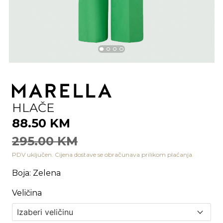
HLAČE
88.50 KM
295.00 KM
PDV uključen. Cijena dostave se obračunava prilikom plaćanja.
Boja
:
Zelena
Veličina