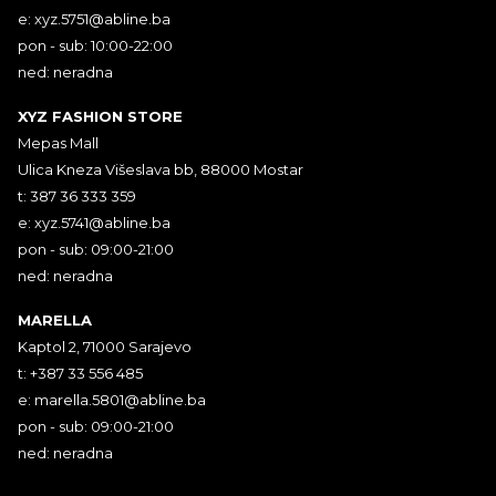
e:
xyz.5751@abline.ba
pon - sub: 10:00-22:00
ned: neradna
XYZ FASHION STORE
Mepas Mall
Ulica Kneza Višeslava bb, 88000 Mostar
t: 387 36 333 359
e:
xyz.5741@abline.ba
pon - sub: 09:00-21:00
ned: neradna
MARELLA
Kaptol 2, 71000 Sarajevo
t: +387 33 556 485
e:
marella.5801@abline.ba
pon - sub: 09:00-21:00
ned: neradna