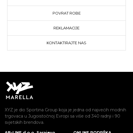
POVRAT ROBE
REKLAMACIJE
KONTAKTIRAJTE NAS
XYZ je dio Sportina Group koja je jedna od najvećih modnih
trgovaca u Jugoistočnoj Evropi sa više od 340 radnji i 90
svjetskih brendova.
AB-LINE d.o.o. Sarajevo
ONLINE PODRŠKA