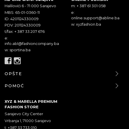
Halilovići 6 - 71 000 Sarajevo
m: + 387 61 301 058
MBS: 65-01-0360-11
e:
online.support@abline.ba
ID: 4201124330009
w: xyzfashion.ba
PDV: 201124330009
t/fax: + 387 33 207 676
e:
info.abl@fashioncompany.ba
w: sportina.ba
OPŠTE
POMOĆ
XYZ & MARELLA PREMIUM
FASHION STORE
Sarajevo City Center
Vrbanja 1, 71000 Sarajevo
t: +387 33 733 010