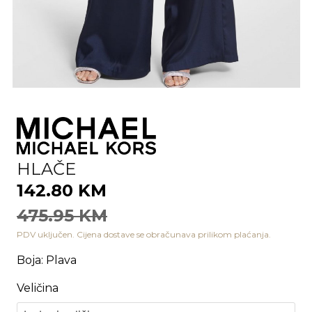
HLAČE
142.80 KM
475.95 KM
PDV uključen. Cijena dostave se obračunava prilikom plaćanja.
Boja
:
Plava
Veličina