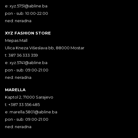
e:
xyz.5751@abline.ba
pon - sub: 10:00-22:00
ned: neradna
XYZ FASHION STORE
Mepas Mall
Ulica Kneza Višeslava bb, 88000 Mostar
t: 387 36 333 359
e:
xyz.5741@abline.ba
pon - sub: 09:00-21:00
ned: neradna
MARELLA
Kaptol 2, 71000 Sarajevo
t: +387 33 556 485
e:
marella.5801@abline.ba
pon - sub: 09:00-21:00
ned: neradna