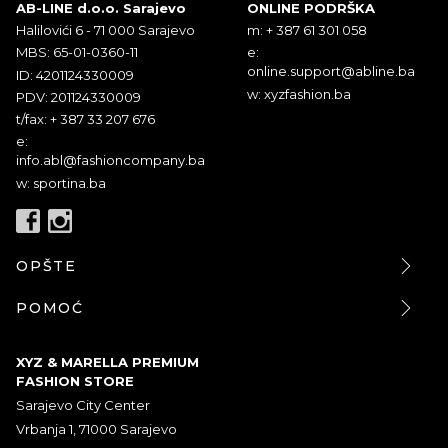
AB-LINE d.o.o. Sarajevo
ONLINE PODRŠKA
Halilovići 6 - 71 000 Sarajevo
m: + 387 61 301 058
MBS: 65-01-0360-11
e:
online.support@abline.ba
ID: 4201124330009
w: xyzfashion.ba
PDV: 201124330009
t/fax: + 387 33 207 676
e:
info.abl@fashioncompany.ba
w: sportina.ba
OPŠTE
POMOĆ
XYZ & MARELLA PREMIUM
FASHION STORE
Sarajevo City Center
Vrbanja 1, 71000 Sarajevo