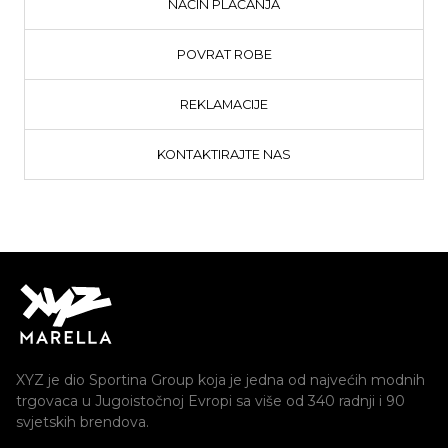
NAČIN PLAĆANJA
POVRAT ROBE
REKLAMACIJE
KONTAKTIRAJTE NAS
XYZ je dio Sportina Group koja je jedna od najvećih modnih
trgovaca u Jugoistočnoj Evropi sa više od 340 radnji i 90
svjetskih brendova.