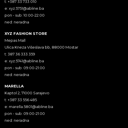
t: +387 33 733 010
e:
xyz.5751@abline.ba
pon - sub: 10:00-22:00
ned: neradna
XYZ FASHION STORE
Mepas Mall
Ulica Kneza Višeslava bb, 88000 Mostar
t: 387 36 333 359
e:
xyz.5741@abline.ba
pon - sub: 09:00-21:00
ned: neradna
MARELLA
Kaptol 2, 71000 Sarajevo
t: +387 33 556 485
e:
marella.5801@abline.ba
pon - sub: 09:00-21:00
ned: neradna