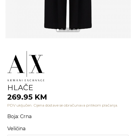
HLAČE
269.95 KM
PDV uključen. Cijena dostave se obračunava prilikom plaćanja.
Boja
:
Crna
Veličina