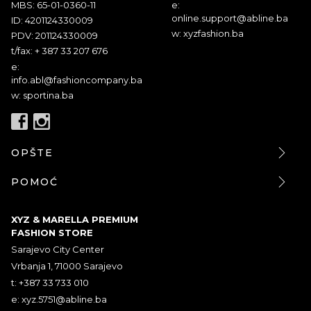
MBS: 65-01-0360-11
e:
online.support@abline.ba
ID: 4201124330009
w: xyzfashion.ba
PDV: 201124330009
t/fax: + 387 33 207 676
e:
info.abl@fashioncompany.ba
w: sportina.ba
OPŠTE
POMOĆ
XYZ & MARELLA PREMIUM
FASHION STORE
Sarajevo City Center
Vrbanja 1, 71000 Sarajevo
t: +387 33 733 010
e:
xyz.5751@abline.ba