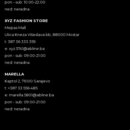
pon - sub: 10:00-22:00
ned: neradna
XYZ FASHION STORE
Mepas Mall
Ulica Kneza Višeslava bb, 88000 Mostar
t: 387 36 333 359
e:
xyz.5741@abline.ba
pon - sub: 09:00-21:00
ned: neradna
MARELLA
Kaptol 2, 71000 Sarajevo
t: +387 33 556 485
e:
marella.5801@abline.ba
pon - sub: 09:00-21:00
ned: neradna