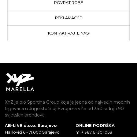
POVRAT ROBE
REKLAMACIJE
KONTAKTIRAJTE NAS
XYZ je dio Sportina Group koja je jedna od najvećih modnih
trgovaca u Jugoistočnoj Evropi sa više od 340 radnji i 90
svjetskih brendova.
AB-LINE d.o.o. Sarajevo
ONLINE PODRŠKA
Halilovići 6 - 71 000 Sarajevo
m: + 387 61 301 058