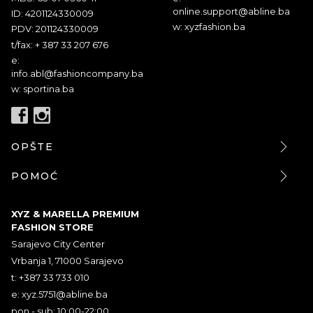
online.support@abline.ba
ID: 4201124330009
w: xyzfashion.ba
PDV: 201124330009
t/fax: + 387 33 207 676
e:
info.abl@fashioncompany.ba
w: sportina.ba
OPŠTE
POMOĆ
XYZ & MARELLA PREMIUM
FASHION STORE
Sarajevo City Center
Vrbanja 1, 71000 Sarajevo
t: +387 33 733 010
e:
xyz.5751@abline.ba
pon - sub: 10:00-22:00