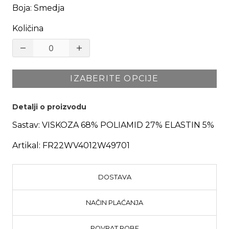
Boja
:
Smedja
Količina
IZABERITE OPCIJE
Detalji o proizvodu
Sastav:
VISKOZA 68% POLIAMID 27% ELASTIN 5%
Artikal:
FR22WV4012W49701
DOSTAVA
NAČIN PLAĆANJA
POVRAT ROBE