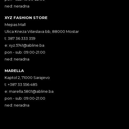
ned: neradna
XYZ FASHION STORE
Mepas Mall
Ulica Kneza Višeslava bb, 88000 Mostar
t: 387 36 333 359
e:
xyz.5741@abline.ba
pon - sub: 09:00-21:00
ned: neradna
MARELLA
Kaptol 2, 71000 Sarajevo
t: +387 33 556 485
e:
marella.5801@abline.ba
pon - sub: 09:00-21:00
ned: neradna