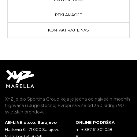
REKLAMACIJE
KONTAKTIRAJTE NAS
XYZ je dio Sportina Group koja je jedna od najvećih modnih
trgovaca u Jugoistočnoj Evropi sa više od 340 radnji i 90
svjetskih brendova.
AB-LINE d.o.o. Sarajevo
ONLINE PODRŠKA
Halilovići 6 - 71 000 Sarajevo
m: + 387 61 301 058
MBS: 65-01-0360-11
e: