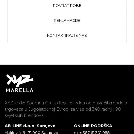
POVRAT ROBE
REKLAMACIJE
KONTAKTIRAJTE NAS
XYZ je dio Sportina Group koja je jedna od najvećih modnih
trgovaca u Jugoistočnoj Evropi sa više od 340 radnji i 90
svjetskih brendova.
AB-LINE d.o.o. Sarajevo
ONLINE PODRŠKA
Halilovići 6 - 71 000 Sarajevo
m: + 387 61 301 058