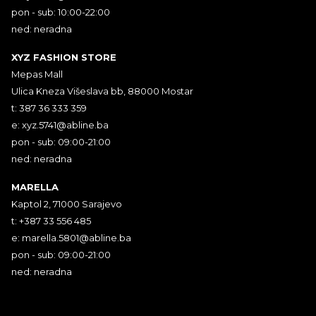
pon - sub: 10:00-22:00
ned: neradna
XYZ FASHION STORE
Mepas Mall
Ulica Kneza Višeslava bb, 88000 Mostar
t: 387 36 333 359
e:
xyz.5741@abline.ba
pon - sub: 09:00-21:00
ned: neradna
MARELLA
Kaptol 2, 71000 Sarajevo
t: +387 33 556 485
e:
marella.5801@abline.ba
pon - sub: 09:00-21:00
ned: neradna