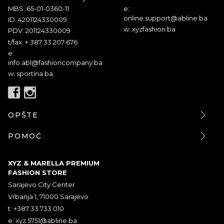
MBS: 65-01-0360-11
e:
online.support@abline.ba
ID: 4201124330009
w: xyzfashion.ba
PDV: 201124330009
t/fax: + 387 33 207 676
e:
info.abl@fashioncompany.ba
w: sportina.ba
OPŠTE
POMOĆ
XYZ & MARELLA PREMIUM
FASHION STORE
Sarajevo City Center
Vrbanja 1, 71000 Sarajevo
t: +387 33 733 010
e:
xyz.5751@abline.ba