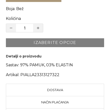
Boja
:
Bež
Količina
IZABERITE OPCIJE
Detalji o proizvodu
Sastav:
97% PAMUK, 03% ELASTIN
Artikal:
PIALLA23313127322
DOSTAVA
NAČIN PLAĆANJA