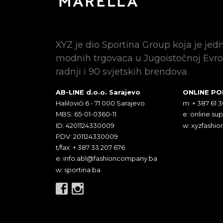
XYZ je dio Sportina Group koja je jed
modnih trgovaca u Jugoistočnoj Evro
radnji i 90 svjetskih brendova.
AB-LINE d.o.o. Sarajevo
ONLINE P
Halilovići 6 - 71 000 Sarajevo
m: + 387 61 
MBS: 65-01-0360-11
e:
online.su
ID: 4201124330009
w: xyzfashio
PDV: 201124330009
t/fax: + 387 33 207 676
e:
info.abl@fashioncompany.ba
w: sportina.ba