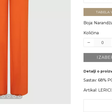
TABELA 
Boja
:
Narandža
Količina
IZABE
Detalji o proi
Sastav:
68% P
Artikal:
LERIC