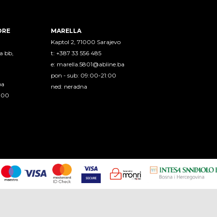
ORE
MARELLA
Kaptol 2, 71000 Sarajevo
a bb,
t: +387 33 556 485
e:
marella.5801@abline.ba
pon - sub: 09:00-21:00
ba
ned: neradna
1:00