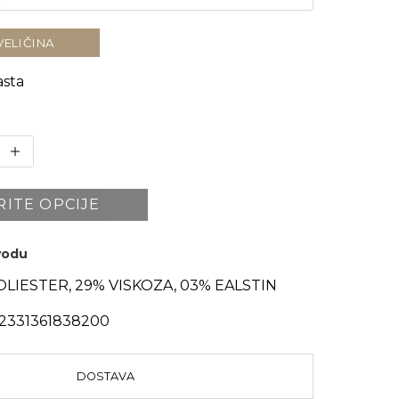
VELIČINA
sta
RITE OPCIJE
zvodu
OLIESTER, 29% VISKOZA, 03% EALSTIN
I2331361838200
DOSTAVA