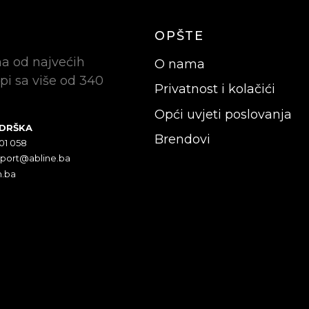
OPŠTE
na od najvećih
O nama
pi sa više od 340
Privatnost i kolačići
Opći uvjeti poslovanja
ODRŠKA
Brendovi
301 058
pport@abline.ba
n.ba