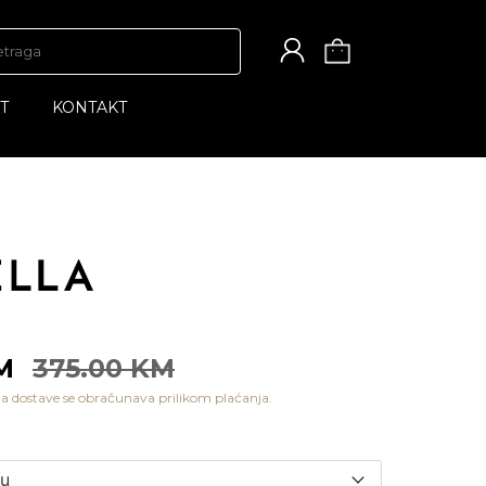
T
KONTAKT
KM
375.00 KM
a dostave se obračunava prilikom plaćanja.