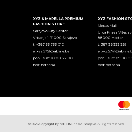
XYZ & MARELLA PREMIUM
XYZ FASHION ST
FASHION STORE
Mepas Mall
Sarajevo City Center
Ulica Kneza Višeslav
Vrbanja 1, 71000 Sarajevo
88000 Mostar
t: +387 33 733 010
t: 387 36 333 359
e:
xyz.5751@abline.ba
e:
xyz.5741@abline.
pon - sub: 10:00-22:00
pon - sub: 09:00-2
ned: neradna
ned: neradna
©
2026
Copyright by "AB-LINE" d.o.o. Sarajevo. All rights reserved.