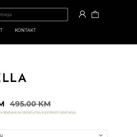
T
KONTAKT
KM
495.00 KM
a dostave se obračunava prilikom plaćanja.