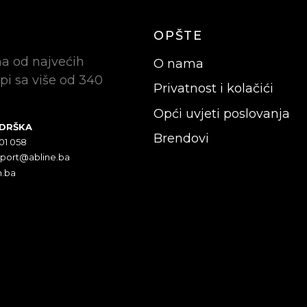
OPŠTE
na od najvećih
O nama
pi sa više od 340
Privatnost i kolačići
Opći uvjeti poslovanja
ODRŠKA
Brendovi
301 058
pport@abline.ba
n.ba