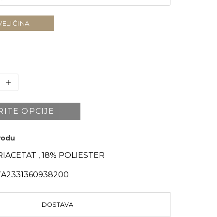
VELIČINA
RITE OPCIJE
zvodu
RIACETAT , 18% POLIESTER
A2331360938200
DOSTAVA