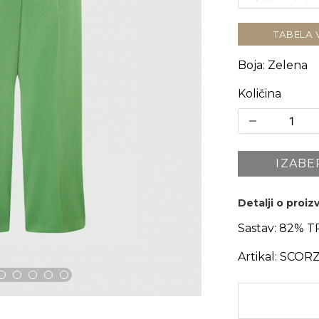
TABELA 
Boja
:
Zelena
Količina
IZABE
Detalji o proi
Sastav:
82% T
Artikal:
SCORZ