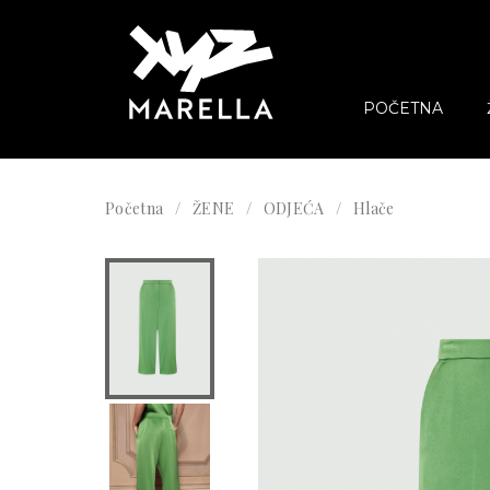
POČETNA
Početna
ŽENE
ODJEĆA
Hlače