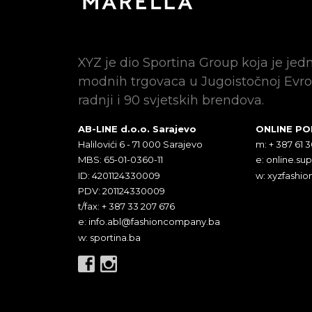
XYZ je dio Sportina Group koja je jed
modnih trgovaca u Jugoistočnoj Evro
radnji i 90 svjetskih brendova.
AB-LINE d.o.o. Sarajevo
ONLINE P
Halilovići 6 - 71 000 Sarajevo
m: + 387 61 
MBS: 65-01-0360-11
e:
online.su
ID: 4201124330009
w: xyzfashio
PDV: 201124330009
t/fax: + 387 33 207 676
e:
info.abl@fashioncompany.ba
w: sportina.ba