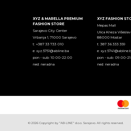
XYZ & MARELLA PREMIUM
XYZ FASHION ST
FASHION STORE
Mepas Mall
Sarajevo City Center
Ulica Kneza Višeslav
Vrbanja 1, 71000 Sarajevo
88000 Mostar
t: +387 33 733 010
t: 387 36 333 359
e:
xyz.5751@abline.ba
e:
xyz.5741@abline.
pon - sub: 10:00-22:00
pon - sub: 09:00-2
ned: neradna
ned: neradna
©
2026
Copyright by "AB-LINE" d.o.o. Sarajevo. All rights reserved.