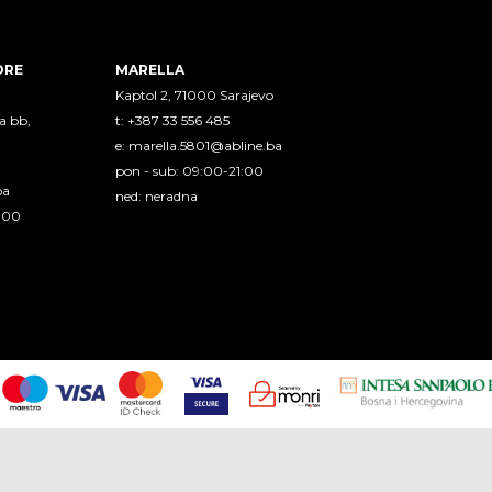
ORE
MARELLA
Kaptol 2, 71000 Sarajevo
a bb,
t: +387 33 556 485
e:
marella.5801@abline.ba
pon - sub: 09:00-21:00
ba
ned: neradna
1:00