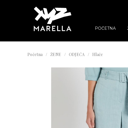
POČETNA
Početna
ŽENE
ODJEĆA
Hlače