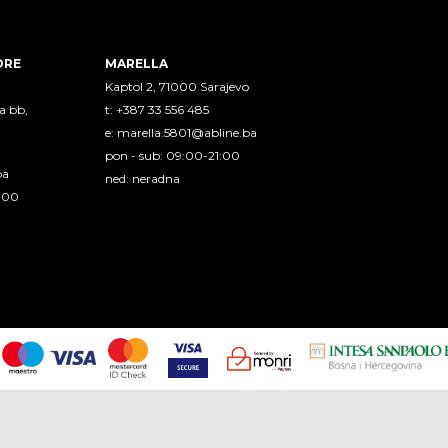
ORE
MARELLA
Kaptol 2, 71000 Sarajevo
a bb,
t: +387 33 556 485
e:
marella.5801@abline.ba
pon - sub: 09:00-21:00
ba
ned: neradna
1:00