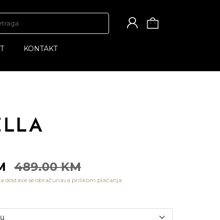
T
KONTAKT
KM
489.00 KM
a dostave se obračunava prilikom plaćanja.