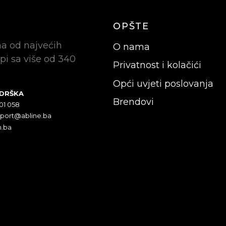
OPŠTE
na od najvećih
O nama
pi sa više od 340
Privatnost i kolačići
Opći uvjeti poslovanja
ODRŠKA
Brendovi
301 058
pport@abline.ba
n.ba