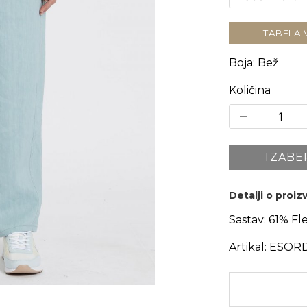
TABELA 
Boja
:
Bež
Količina
IZABE
Detalji o proi
Sastav:
61% Fle
Artikal:
ESOR