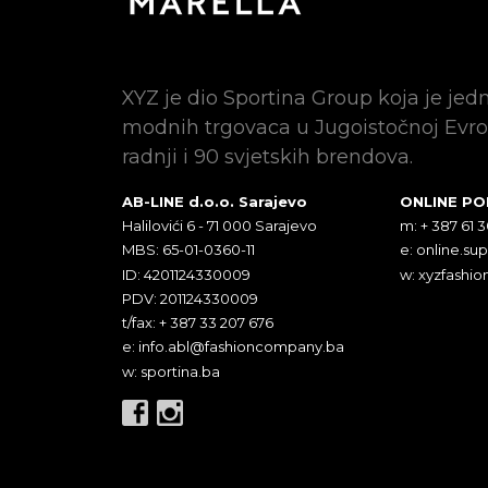
XYZ je dio Sportina Group koja je jed
modnih trgovaca u Jugoistočnoj Evro
radnji i 90 svjetskih brendova.
AB-LINE d.o.o. Sarajevo
ONLINE P
Halilovići 6 - 71 000 Sarajevo
m: + 387 61 
MBS: 65-01-0360-11
e:
online.su
ID: 4201124330009
w: xyzfashio
PDV: 201124330009
t/fax: + 387 33 207 676
e:
info.abl@fashioncompany.ba
w: sportina.ba