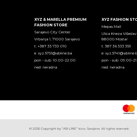
XYZ & MARELLA PREMIUM
XYZ FASHION ST
FASHION STORE
Mepas Mall
Sarajevo City Center
Ulica Kneza Višeslav
Vrbanja 1, 71000 Sarajevo
88000 Mostar
t: +387 33 733 010
t: 387 36 333 359
e:
xyz.5751@abline.ba
e:
xyz.5741@abline.
pon - sub: 10:00-22:00
pon - sub: 09:00-2
ned: neradna
ned: neradna
©
2026
Copyright by "AB-LINE" d.o.o. Sarajevo. All rights reserved.