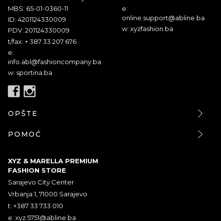
MBS: 65-01-0360-11
e:
online.support@abline.ba
ID: 4201124330009
w: xyzfashion.ba
PDV: 201124330009
t/fax: + 387 33 207 676
e:
info.abl@fashioncompany.ba
w: sportina.ba
OPŠTE
POMOĆ
XYZ & MARELLA PREMIUM
FASHION STORE
Sarajevo City Center
Vrbanja 1, 71000 Sarajevo
t: +387 33 733 010
e:
xyz.5751@abline.ba