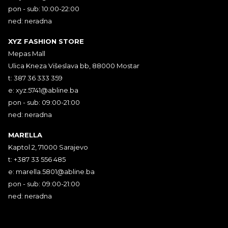
pon - sub: 10:00-22:00
ned: neradna
XYZ FASHION STORE
Mepas Mall
Ulica Kneza Višeslava bb, 88000 Mostar
t: 387 36 333 359
e:
xyz.5741@abline.ba
pon - sub: 09:00-21:00
ned: neradna
MARELLA
Kaptol 2, 71000 Sarajevo
t: +387 33 556 485
e:
marella.5801@abline.ba
pon - sub: 09:00-21:00
ned: neradna