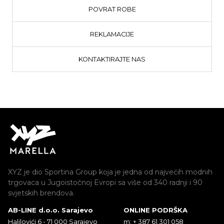
POVRAT ROBE
REKLAMACIJE
KONTAKTIRAJTE NAS
XYZ je dio Sportina Group koja je jedna od najvećih modnih
trgovaca u Jugoistočnoj Evropi sa više od 340 radnji i 90
svjetskih brendova.
AB-LINE d.o.o. Sarajevo
ONLINE PODRŠKA
Halilovići 6 - 71 000 Sarajevo
m: + 387 61 301 058