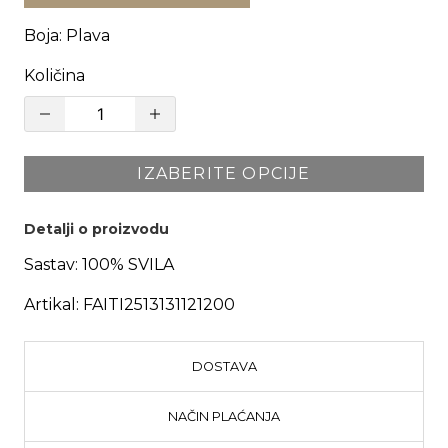
Boja
:
Plava
Količina
IZABERITE OPCIJE
Detalji o proizvodu
Sastav:
100% SVILA
Artikal:
FAITI2513131121200
DOSTAVA
NAČIN PLAĆANJA