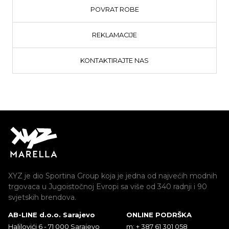
POVRAT ROBE
REKLAMACIJE
KONTAKTIRAJTE NAS
XYZ je dio Sportina Group koja je jedna od najvećih modnih
trgovaca u Jugoistočnoj Evropi sa više od 340 radnji i 90
svjetskih brendova.
AB-LINE d.o.o. Sarajevo
ONLINE PODRŠKA
Halilovići 6 - 71 000 Sarajevo
m: + 387 61 301 058