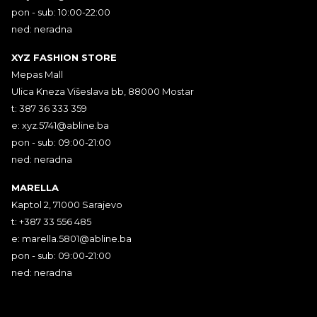
pon - sub: 10:00-22:00
ned: neradna
XYZ FASHION STORE
Mepas Mall
Ulica Kneza Višeslava bb, 88000 Mostar
t: 387 36 333 359
e:
xyz.5741@abline.ba
pon - sub: 09:00-21:00
ned: neradna
MARELLA
Kaptol 2, 71000 Sarajevo
t: +387 33 556 485
e:
marella.5801@abline.ba
pon - sub: 09:00-21:00
ned: neradna