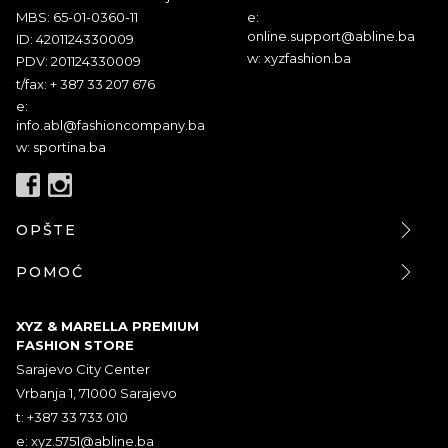
MBS: 65-01-0360-11
e:
online.support@abline.ba
ID: 4201124330009
w: xyzfashion.ba
PDV: 201124330009
t/fax: + 387 33 207 676
e:
info.abl@fashioncompany.ba
w: sportina.ba
OPŠTE
POMOĆ
XYZ & MARELLA PREMIUM
FASHION STORE
Sarajevo City Center
Vrbanja 1, 71000 Sarajevo
t: +387 33 733 010
e:
xyz.5751@abline.ba