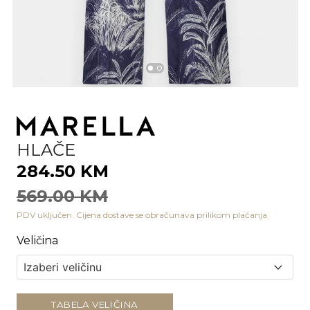
HLAČE
284.50 KM
569.00 KM
PDV uključen. Cijena dostave se obračunava prilikom plaćanja.
Veličina
TABELA VELIČINA