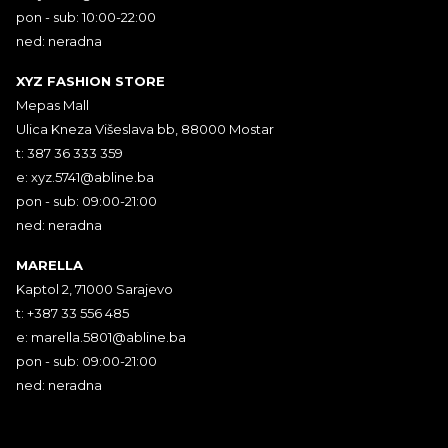
pon - sub: 10:00-22:00
ned: neradna
XYZ FASHION STORE
Mepas Mall
Ulica Kneza Višeslava bb, 88000 Mostar
t: 387 36 333 359
e:
xyz.5741@abline.ba
pon - sub: 09:00-21:00
ned: neradna
MARELLA
Kaptol 2, 71000 Sarajevo
t: +387 33 556 485
e:
marella.5801@abline.ba
pon - sub: 09:00-21:00
ned: neradna