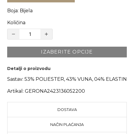
Boja
:
Bijela
Količina
IZABERITE OPCIJE
Detalji o proizvodu
Sastav:
53% POLIESTER, 43% VUNA, 04% ELASTIN
Artikal:
GERONA2423136052200
DOSTAVA
NAČIN PLAĆANJA