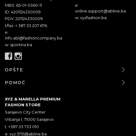
MBS: 65-01-0360-11
e:
online.support@abline.ba
ID: 4201124330009
w: xyzfashion.ba
PDV: 201124330009
t/fax: + 387 33 207 676
e:
info.abl@fashioncompany.ba
w: sportina.ba
OPŠTE
POMOĆ
XYZ & MARELLA PREMIUM
FASHION STORE
Sarajevo City Center
Vrbanja 1, 71000 Sarajevo
t: +387 33 733 010
e:
xyz.5751@abline.ba