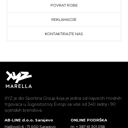
POVRAT ROBE
REKLAMACIJE
KONTAKTIRAJTE NAS
XYZ je dio Sportina Group koja je jedna od najvećih modnih
trgovaca u Jugoistočnoj Evropi sa više od 340 radnji i 90
svjetskih brendova.
AB-LINE d.o.o. Sarajevo
ONLINE PODRŠKA
Halilovići 6 - 71 000 Sarajevo
m: + 387 61 301 058