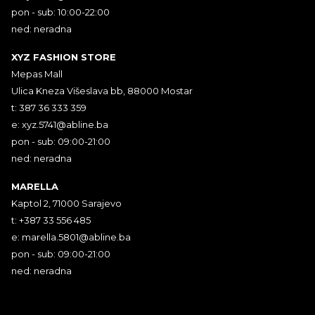
pon - sub: 10:00-22:00
ned: neradna
XYZ FASHION STORE
Mepas Mall
Ulica Kneza Višeslava bb, 88000 Mostar
t: 387 36 333 359
e:
xyz.5741@abline.ba
pon - sub: 09:00-21:00
ned: neradna
MARELLA
Kaptol 2, 71000 Sarajevo
t: +387 33 556 485
e:
marella.5801@abline.ba
pon - sub: 09:00-21:00
ned: neradna