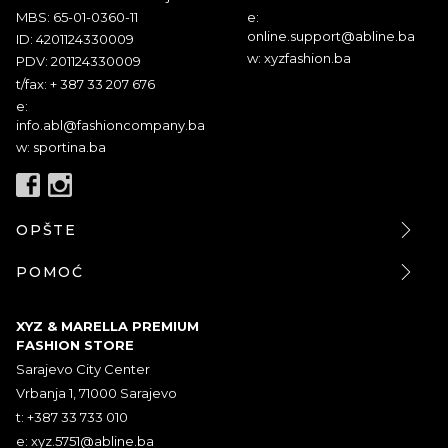
MBS: 65-01-0360-11
e:
online.support@abline.ba
ID: 4201124330009
w: xyzfashion.ba
PDV: 201124330009
t/fax: + 387 33 207 676
e:
info.abl@fashioncompany.ba
w: sportina.ba
OPŠTE
POMOĆ
XYZ & MARELLA PREMIUM
FASHION STORE
Sarajevo City Center
Vrbanja 1, 71000 Sarajevo
t: +387 33 733 010
e:
xyz.5751@abline.ba