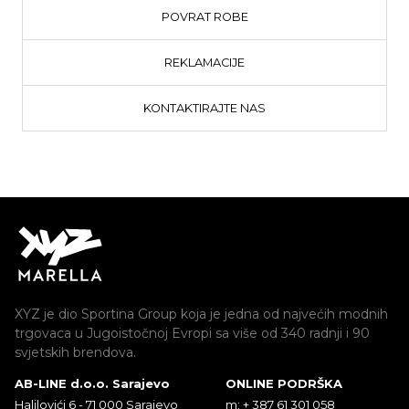
POVRAT ROBE
REKLAMACIJE
KONTAKTIRAJTE NAS
XYZ je dio Sportina Group koja je jedna od najvećih modnih
trgovaca u Jugoistočnoj Evropi sa više od 340 radnji i 90
svjetskih brendova.
AB-LINE d.o.o. Sarajevo
ONLINE PODRŠKA
Halilovići 6 - 71 000 Sarajevo
m: + 387 61 301 058