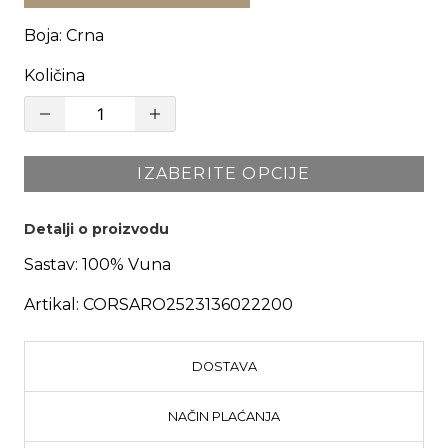
Boja
:
Crna
Količina
IZABERITE OPCIJE
Detalji o proizvodu
Sastav:
100% Vuna
Artikal:
CORSARO2523136022200
DOSTAVA
NAČIN PLAĆANJA