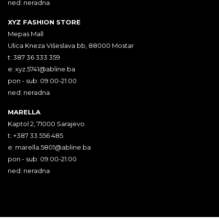
ned: neradna
XYZ FASHION STORE
Mepas Mall
Ulica Kneza Višeslava bb, 88000 Mostar
t: 387 36 333 359
e:
xyz.5741@abline.ba
pon - sub: 09:00-21:00
ned: neradna
MARELLA
Kaptol 2, 71000 Sarajevo
t: +387 33 556 485
e:
marella.5801@abline.ba
pon - sub: 09:00-21:00
ned: neradna