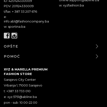
ID: 4201124330009
w: xyzfashion.ba
PDV: 201124330009
t/fax: + 387 33 207 676
e:
info.abl@fashioncompany.ba
w: sportina.ba
OPŠTE
POMOĆ
XYZ & MARELLA PREMIUM
FASHION STORE
Sarajevo City Center
Vrbanja 1, 71000 Sarajevo
t: +387 33 733 010
e:
xyz.5751@abline.ba
pon - sub: 10:00-22:00