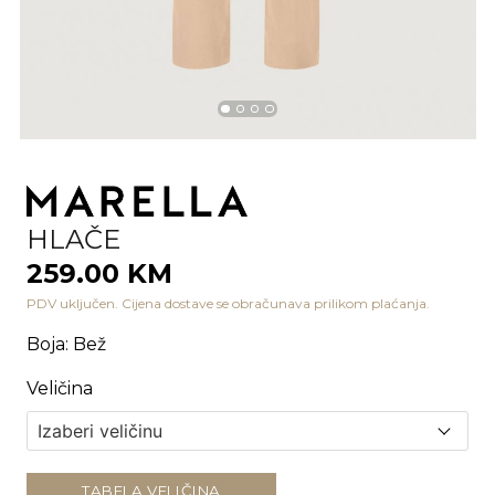
HLAČE
259.00 KM
PDV uključen. Cijena dostave se obračunava prilikom plaćanja.
Boja
:
Bež
Veličina
TABELA VELIČINA