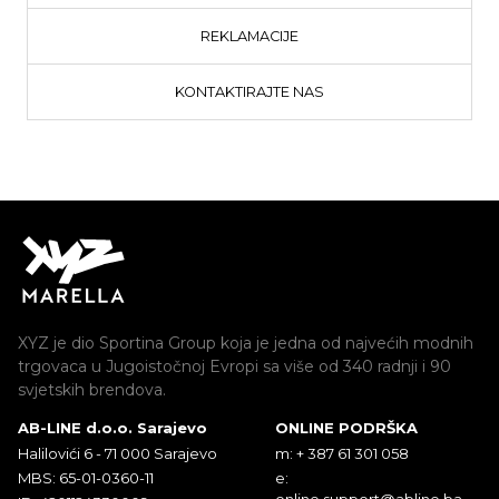
REKLAMACIJE
KONTAKTIRAJTE NAS
XYZ je dio Sportina Group koja je jedna od najvećih modnih
trgovaca u Jugoistočnoj Evropi sa više od 340 radnji i 90
svjetskih brendova.
AB-LINE d.o.o. Sarajevo
ONLINE PODRŠKA
Halilovići 6 - 71 000 Sarajevo
m: + 387 61 301 058
MBS: 65-01-0360-11
e:
online.support@abline.ba