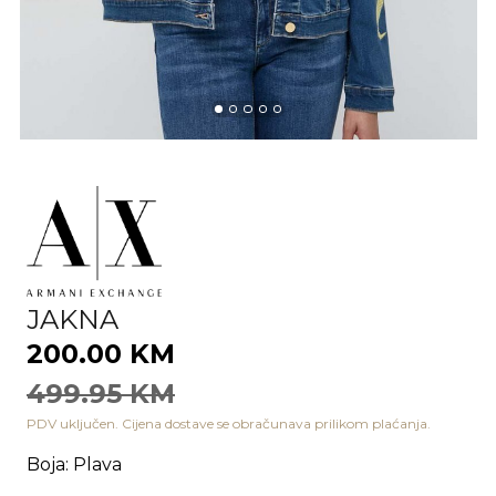
JAKNA
200.00 KM
499.95 KM
PDV uključen. Cijena dostave se obračunava prilikom plaćanja.
Boja
:
Plava