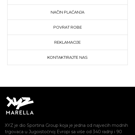
NAČIN PLAĆANJA
POVRAT ROBE
REKLAMACIJE
KONTAKTIRAJTE NAS
XYZ je dio Sportina Group koja je jedna od najvećih modnih
trgovaca u Jugoistočnoj Evropi sa više od 340 radnji i 90