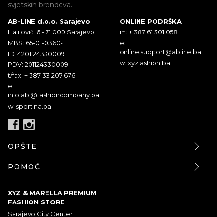
svjetskih brendova.
AB-LINE d.o.o. Sarajevo
ONLINE PODRŠKA
Halilovići 6 - 71 000 Sarajevo
m: + 387 61 301 058
MBS: 65-01-0360-11
e:
online.support@abline.ba
ID: 4201124330009
w: xyzfashion.ba
PDV: 201124330009
t/fax: + 387 33 207 676
e:
info.abl@fashioncompany.ba
w: sportina.ba
OPŠTE
POMOĆ
XYZ & MARELLA PREMIUM
FASHION STORE
Sarajevo City Center