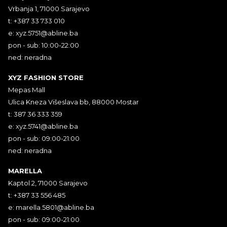
Vrbanja 1, 71000 Sarajevo
t: +387 33 733 010
e:
xyz.5751@abline.ba
pon - sub: 10:00-22:00
ned: neradna
XYZ FASHION STORE
Mepas Mall
Ulica Kneza Višeslava bb, 88000 Mostar
t: 387 36 333 359
e:
xyz.5741@abline.ba
pon - sub: 09:00-21:00
ned: neradna
MARELLA
Kaptol 2, 71000 Sarajevo
t: +387 33 556 485
e:
marella.5801@abline.ba
pon - sub: 09:00-21:00