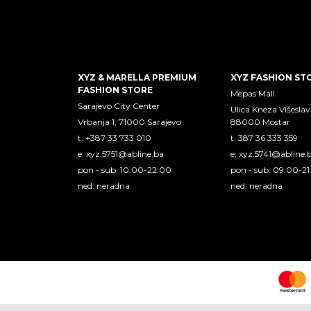
XYZ & MARELLA PREMIUM
XYZ FASHION ST
FASHION STORE
Mepas Mall
Sarajevo City Center
Ulica Kneza Višeslav
Vrbanja 1, 71000 Sarajevo
88000 Mostar
t: +387 33 733 010
t: 387 36 333 359
e:
xyz.5751@abline.ba
e:
xyz.5741@abline.
pon - sub: 10:00-22:00
pon - sub: 09:00-2
ned: neradna
ned: neradna