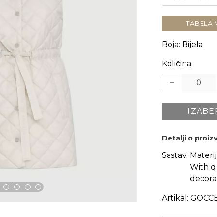
TABELA 
Boja
:
Bijela
Količina
IZABE
Detalji o proi
Sastav:
Materi
With qu
decora
Artikal:
GOCC