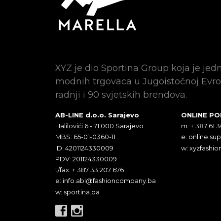
XYZ je dio Sportina Group koja je jed
modnih trgovaca u Jugoistočnoj Evro
radnji i 90 svjetskih brendova.
AB-LINE d.o.o. Sarajevo
ONLINE P
Halilovići 6 - 71 000 Sarajevo
m: + 387 61 
MBS: 65-01-0360-11
e:
online.su
ID: 4201124330009
w: xyzfashio
PDV: 201124330009
t/fax: + 387 33 207 676
e:
info.abl@fashioncompany.ba
w: sportina.ba