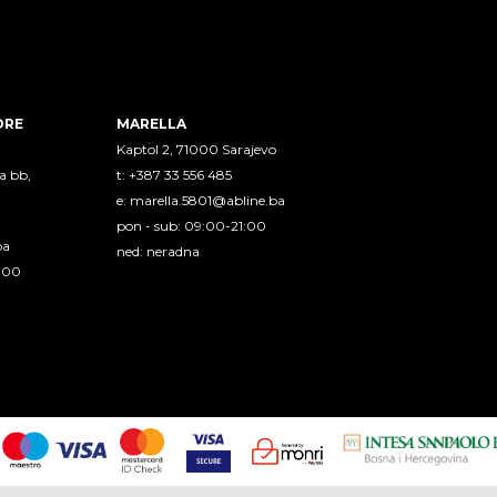
ORE
MARELLA
Kaptol 2, 71000 Sarajevo
a bb,
t: +387 33 556 485
e:
marella.5801@abline.ba
pon - sub: 09:00-21:00
ba
ned: neradna
1:00