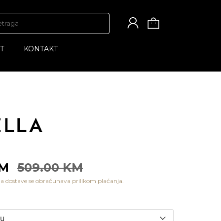
T
KONTAKT
KM
509.00 KM
a dostave se obračunava prilikom plaćanja.