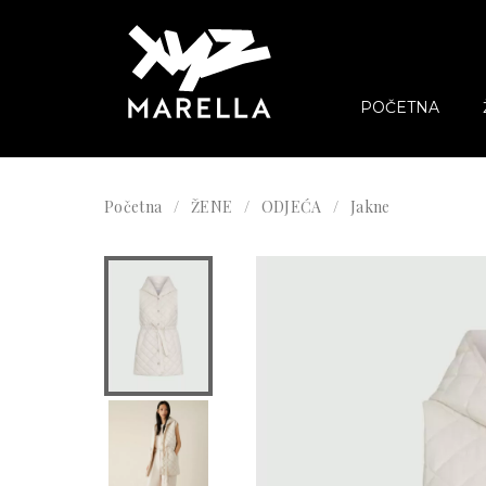
POČETNA
Početna
ŽENE
ODJEĆA
Jakne