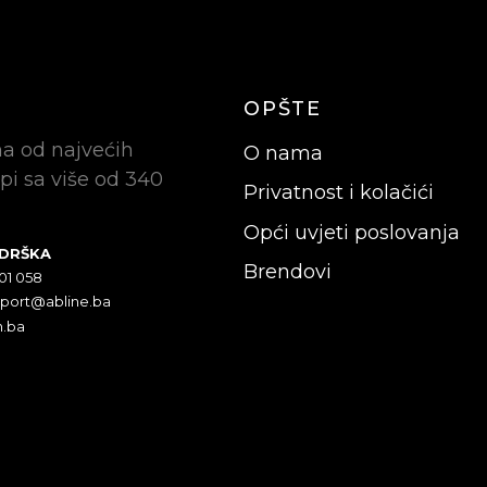
OPŠTE
na od najvećih
O nama
pi sa više od 340
Privatnost i kolačići
Opći uvjeti poslovanja
ODRŠKA
Brendovi
301 058
pport@abline.ba
n.ba