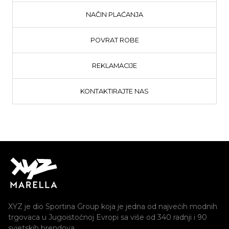
NAČIN PLAĆANJA
POVRAT ROBE
REKLAMACIJE
KONTAKTIRAJTE NAS
XYZ je dio Sportina Group koja je jedna od najvećih modnih
trgovaca u Jugoistočnoj Evropi sa više od 340 radnji i 90
svjetskih brendova.