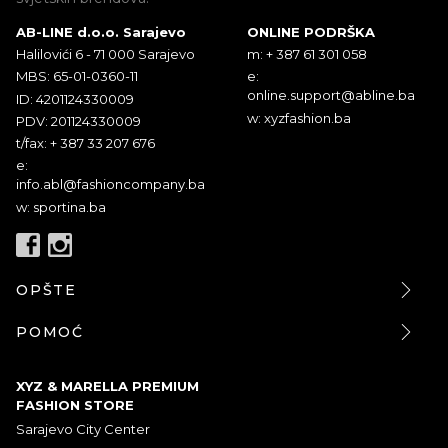
AB-LINE d.o.o. Sarajevo
ONLINE PODRŠKA
Halilovići 6 - 71 000 Sarajevo
m: + 387 61 301 058
MBS: 65-01-0360-11
e:
online.support@abline.ba
ID: 4201124330009
w: xyzfashion.ba
PDV: 201124330009
t/fax: + 387 33 207 676
e:
info.abl@fashioncompany.ba
w: sportina.ba
OPŠTE
POMOĆ
XYZ & MARELLA PREMIUM
FASHION STORE
Sarajevo City Center