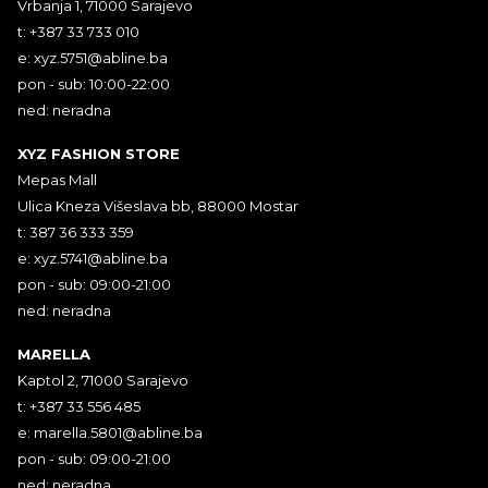
Vrbanja 1, 71000 Sarajevo
t: +387 33 733 010
e:
xyz.5751@abline.ba
pon - sub: 10:00-22:00
ned: neradna
XYZ FASHION STORE
Mepas Mall
Ulica Kneza Višeslava bb, 88000 Mostar
t: 387 36 333 359
e:
xyz.5741@abline.ba
pon - sub: 09:00-21:00
ned: neradna
MARELLA
Kaptol 2, 71000 Sarajevo
t: +387 33 556 485
e:
marella.5801@abline.ba
pon - sub: 09:00-21:00
ned: neradna