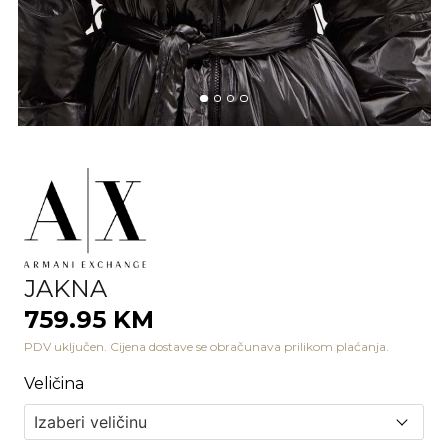
JAKNA
759.95 KM
PDV uključen. Cijena dostave se obračunava prilikom plaćanja.
Veličina