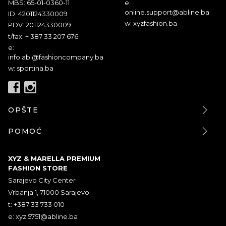
MBS: 65-01-0360-11
e:
online.support@abline.ba
ID: 4201124330009
w: xyzfashion.ba
PDV: 201124330009
t/fax: + 387 33 207 676
e:
info.abl@fashioncompany.ba
w: sportina.ba
OPŠTE
POMOĆ
XYZ & MARELLA PREMIUM
FASHION STORE
Sarajevo City Center
Vrbanja 1, 71000 Sarajevo
t: +387 33 733 010
e:
xyz.5751@abline.ba