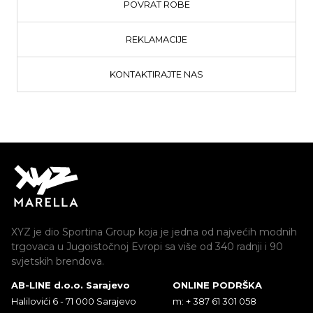
POVRAT ROBE
REKLAMACIJE
KONTAKTIRAJTE NAS
XYZ je dio Sportina Group koja je jedna od najvećih modnih
trgovaca u Jugoistočnoj Evropi sa više od 340 radnji i 90
svjetskih brendova.
AB-LINE d.o.o. Sarajevo
ONLINE PODRŠKA
Halilovići 6 - 71 000 Sarajevo
m: + 387 61 301 058