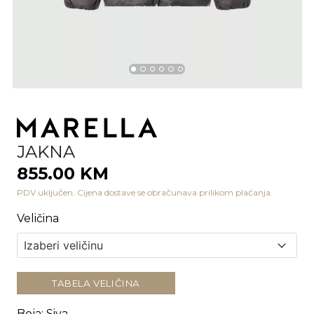
JAKNA
855.00 KM
PDV uključen. Cijena dostave se obračunava prilikom plaćanja.
Veličina
TABELA VELIČINA
Boja
:
Siva