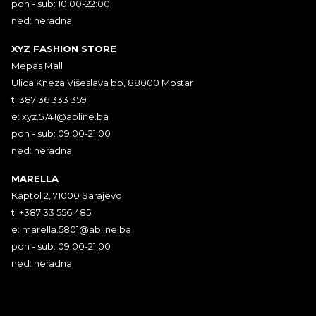
pon - sub: 10:00-22:00
ned: neradna
XYZ FASHION STORE
Mepas Mall
Ulica Kneza Višeslava bb, 88000 Mostar
t: 387 36 333 359
e:
xyz.5741@abline.ba
pon - sub: 09:00-21:00
ned: neradna
MARELLA
Kaptol 2, 71000 Sarajevo
t: +387 33 556 485
e:
marella.5801@abline.ba
pon - sub: 09:00-21:00
ned: neradna