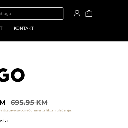
T
KONTAKT
KM
695.95 KM
a dostave se obračunava prilikom plaćanja.
sta