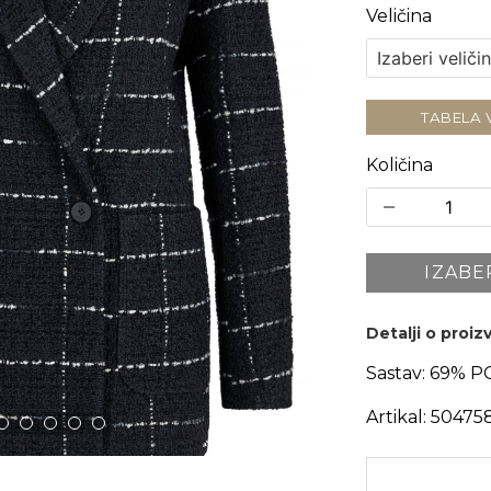
Veličina
TABELA 
Količina
IZABE
Detalji o proi
Sastav:
69% PO
Artikal:
50475