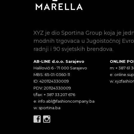
XYZ je dio Sportina Group koja je jed
modnih trgovaca u Jugoistočnoj Evro
radnji i 90 svjetskih brendova.
AB-LINE d.o.o. Sarajevo
ONLINE P
Halilovići 6 - 71 000 Sarajevo
m: + 387 61 
MBS: 65-01-0360-11
e:
online.su
ID: 4201124330009
w: xyzfashio
PDV: 201124330009
t/fax: + 387 33 207 676
e:
info.abl@fashioncompany.ba
w: sportina.ba