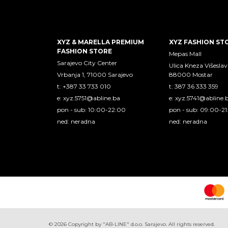
XYZ & MARELLA PREMIUM
XYZ FASHION ST
FASHION STORE
Mepas Mall
Sarajevo City Center
Ulica Kneza Višeslav
Vrbanja 1, 71000 Sarajevo
88000 Mostar
t: +387 33 733 010
t: 387 36 333 359
e:
xyz.5751@abline.ba
e:
xyz.5741@abline.
pon - sub: 10:00-22:00
pon - sub: 09:00-2
ned: neradna
ned: neradna
©
2026
Copyright by "AB-LINE" d.o.o. Sarajevo. All rights reserved.