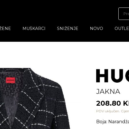
ŽENE
MUŠKARCI
SNIŽENJE
NOVO
OUTLE
JAKNA
208.80 
PDV uključen. Cijen
Boja
:
Narandža