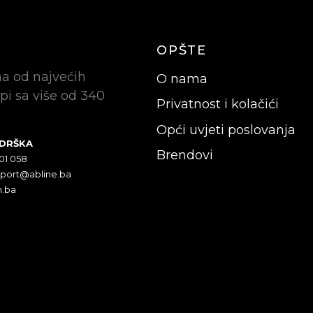
OPŠTE
na od najvećih
O nama
pi sa više od 340
Privatnost i kolačići
Opći uvjeti poslovanja
ODRŠKA
Brendovi
301 058
pport@abline.ba
n.ba