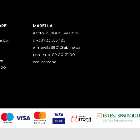
ORE
MARELLA
Kaptol 2, 71000 Sarajevo
a bb,
t: +387 33 556 485
e:
marella.5801@abline.ba
pon - sub: 09:00-21:00
ba
ned: neradna
1:00