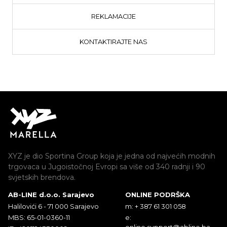
REKLAMACIJE
KONTAKTIRAJTE NAS
XYZ je dio Sportina Group koja je jedna od najvećih modnih
trgovaca u Jugoistočnoj Evropi sa više od 340 radnji i 90
svjetskih brendova.
AB-LINE d.o.o. Sarajevo
ONLINE PODRŠKA
Halilovići 6 - 71 000 Sarajevo
m: + 387 61 301 058
MBS: 65-01-0360-11
e:
online.support@abline.ba