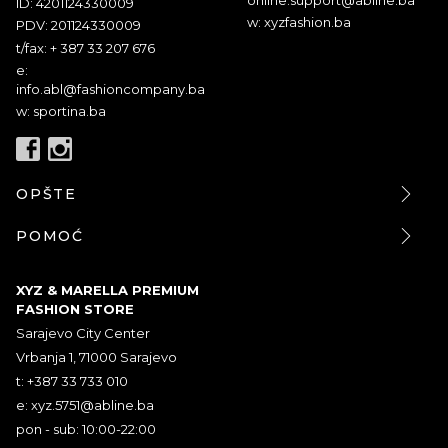
ID: 4201124330009
w: xyzfashion.ba
PDV: 201124330009
t/fax: + 387 33 207 676
e:
info.abl@fashioncompany.ba
w: sportina.ba
OPŠTE
POMOĆ
XYZ & MARELLA PREMIUM
FASHION STORE
Sarajevo City Center
Vrbanja 1, 71000 Sarajevo
t: +387 33 733 010
e:
xyz.5751@abline.ba
pon - sub: 10:00-22:00