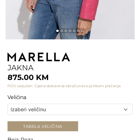
JAKNA
875.00 KM
PDV uključen. Cijena dostave se obračunava prilikom plaćanja.
Veličina
TABELA VELIČINA
Boja
:
Roza