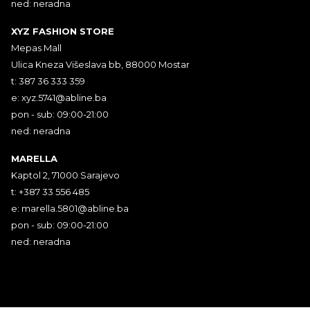
ned: neradna
XYZ FASHION STORE
Mepas Mall
Ulica Kneza Višeslava bb, 88000 Mostar
t: 387 36 333 359
e:
xyz.5741@abline.ba
pon - sub: 09:00-21:00
ned: neradna
MARELLA
Kaptol 2, 71000 Sarajevo
t: +387 33 556 485
e:
marella.5801@abline.ba
pon - sub: 09:00-21:00
ned: neradna