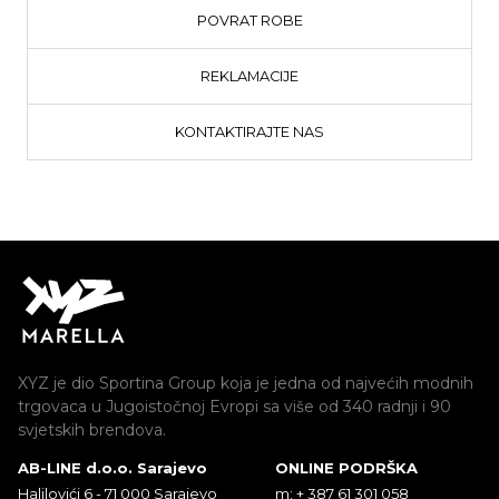
POVRAT ROBE
REKLAMACIJE
KONTAKTIRAJTE NAS
XYZ je dio Sportina Group koja je jedna od najvećih modnih
trgovaca u Jugoistočnoj Evropi sa više od 340 radnji i 90
svjetskih brendova.
AB-LINE d.o.o. Sarajevo
ONLINE PODRŠKA
Halilovići 6 - 71 000 Sarajevo
m: + 387 61 301 058