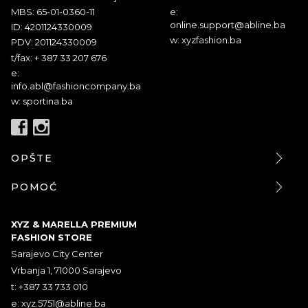
MBS: 65-01-0360-11
e:
online.support@abline.ba
ID: 4201124330009
w: xyzfashion.ba
PDV: 201124330009
t/fax: + 387 33 207 676
e:
info.abl@fashioncompany.ba
w: sportina.ba
OPŠTE
POMOĆ
XYZ & MARELLA PREMIUM
FASHION STORE
Sarajevo City Center
Vrbanja 1, 71000 Sarajevo
t: +387 33 733 010
e:
xyz.5751@abline.ba