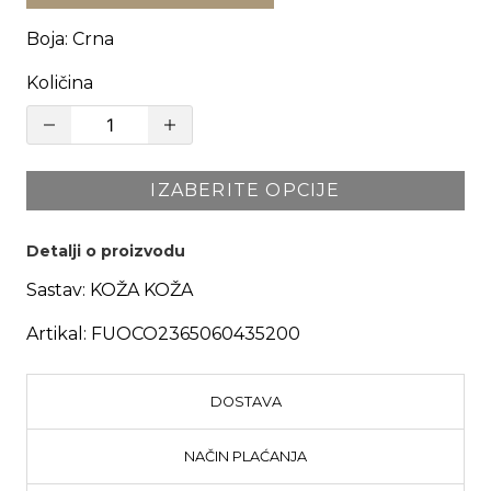
Boja
:
Crna
Količina
IZABERITE OPCIJE
Detalji o proizvodu
Sastav:
KOŽA KOŽA
Artikal:
FUOCO2365060435200
DOSTAVA
NAČIN PLAĆANJA