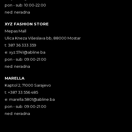
pon - sub: 10:00-22:00
ned: neradna
XYZ FASHION STORE
Mepas Mall
Ulica Kneza Višeslava bb, 88000 Mostar
t: 387 36 333 359
e:
xyz.5741@abline.ba
pon - sub: 09:00-21:00
ned: neradna
MARELLA
Kaptol 2, 71000 Sarajevo
t: +387 33 556 485
e:
marella.5801@abline.ba
pon - sub: 09:00-21:00
ned: neradna