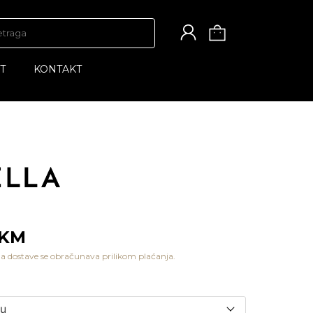
T
KONTAKT
 KM
a dostave se obračunava prilikom plaćanja.