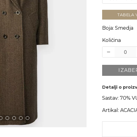
TABELA 
Boja
:
Smedja
Količina
IZABE
Detalji o proi
Sastav:
70% VU
Artikal:
ACACI