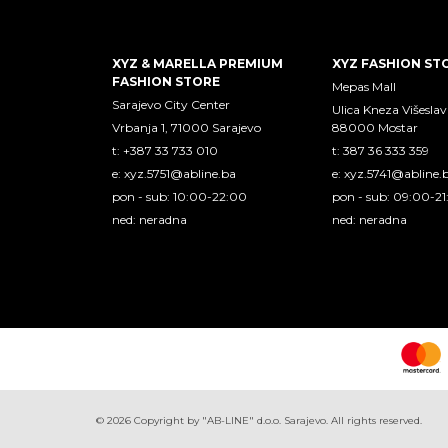
XYZ & MARELLA PREMIUM
XYZ FASHION ST
FASHION STORE
Mepas Mall
Sarajevo City Center
Ulica Kneza Višeslav
Vrbanja 1, 71000 Sarajevo
88000 Mostar
t: +387 33 733 010
t: 387 36 333 359
e:
xyz.5751@abline.ba
e:
xyz.5741@abline.
pon - sub: 10:00-22:00
pon - sub: 09:00-2
ned: neradna
ned: neradna
©
2026
Copyright by "AB-LINE" d.o.o. Sarajevo. All rights reserved.