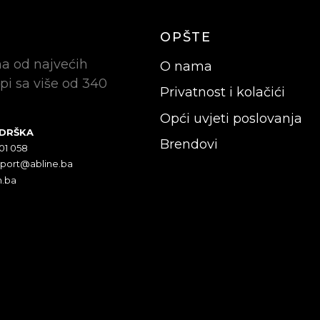
OPŠTE
na od najvećih
O nama
pi sa više od 340
Privatnost i kolačići
Opći uvjeti poslovanja
ODRŠKA
Brendovi
301 058
pport@abline.ba
n.ba