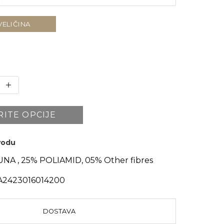
VELIČINA
RITE OPCIJE
zvodu
NA , 25% POLIAMID, 05% Other fibres
A2423016014200
DOSTAVA