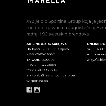
XYZ je dio Sportina Group koja je jed
modnih trgovaca u Jugoistočnoj Evro
radnji i 90 svjetskih brendova.
AB-LINE d.o.o. Sarajevo
ONLINE P
Halilovići 6 - 71 000 Sarajevo
m: + 387 61 
MBS: 65-01-0360-11
e:
online.su
ID: 4201124330009
w: xyzfashio
PDV: 201124330009
t/fax: + 387 33 207 676
e:
info.abl@fashioncompany.ba
w: sportina.ba