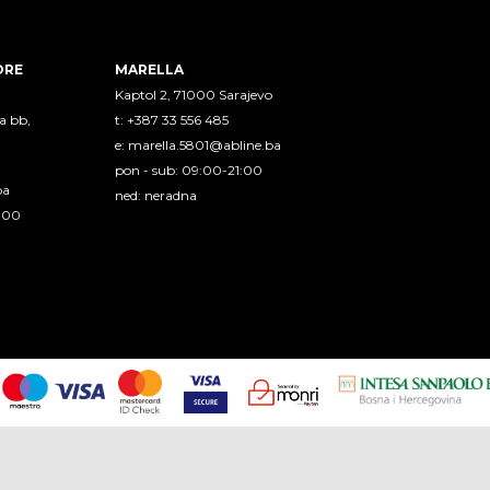
ORE
MARELLA
Kaptol 2, 71000 Sarajevo
a bb,
t: +387 33 556 485
e:
marella.5801@abline.ba
pon - sub: 09:00-21:00
ba
ned: neradna
1:00