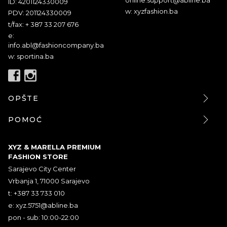
ID: 4201124330009
w: xyzfashion.ba
PDV: 201124330009
t/fax: + 387 33 207 676
e:
info.abl@fashioncompany.ba
w: sportina.ba
OPŠTE
POMOĆ
XYZ & MARELLA PREMIUM
FASHION STORE
Sarajevo City Center
Vrbanja 1, 71000 Sarajevo
t: +387 33 733 010
e:
xyz.5751@abline.ba
pon - sub: 10:00-22:00