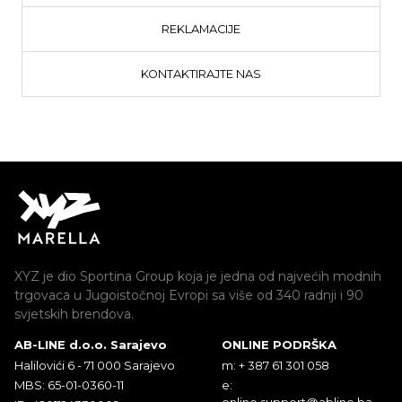
REKLAMACIJE
KONTAKTIRAJTE NAS
XYZ je dio Sportina Group koja je jedna od najvećih modnih
trgovaca u Jugoistočnoj Evropi sa više od 340 radnji i 90
svjetskih brendova.
AB-LINE d.o.o. Sarajevo
ONLINE PODRŠKA
Halilovići 6 - 71 000 Sarajevo
m: + 387 61 301 058
MBS: 65-01-0360-11
e:
online.support@abline.ba