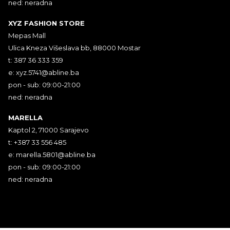
ned: neradna
XYZ FASHION STORE
Mepas Mall
Ulica Kneza Višeslava bb, 88000 Mostar
t: 387 36 333 359
e:
xyz.5741@abline.ba
pon - sub: 09:00-21:00
ned: neradna
MARELLA
Kaptol 2, 71000 Sarajevo
t: +387 33 556 485
e:
marella.5801@abline.ba
pon - sub: 09:00-21:00
ned: neradna