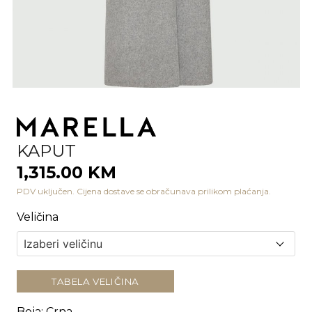
KAPUT
1,315.00 KM
PDV uključen. Cijena dostave se obračunava prilikom plaćanja.
Veličina
TABELA VELIČINA
Boja
:
Crna