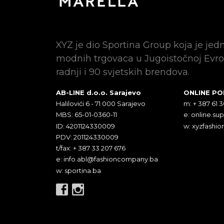
XYZ je dio Sportina Group koja je jed
modnih trgovaca u Jugoistočnoj Evro
radnji i 90 svjetskih brendova.
AB-LINE d.o.o. Sarajevo
ONLINE P
Halilovići 6 - 71 000 Sarajevo
m: + 387 61 
MBS: 65-01-0360-11
e:
online.su
ID: 4201124330009
w: xyzfashio
PDV: 201124330009
t/fax: + 387 33 207 676
e:
info.abl@fashioncompany.ba
w: sportina.ba