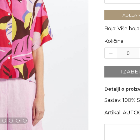
TABELA 
Boja
:
Više boja
Količina
IZABE
Detalji o proi
Sastav:
100% S
Artikal:
AUTO