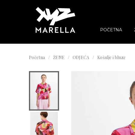
POČETNA
Početna
ŽENE
ODJEĆA
Košulje i bluze