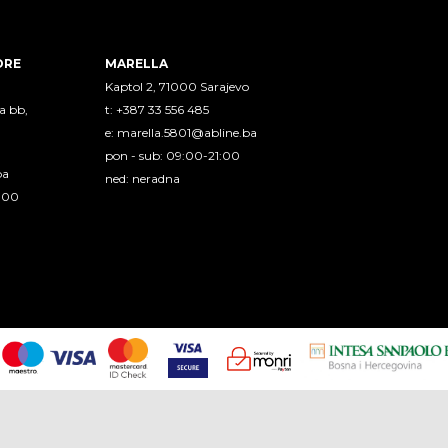
ORE
MARELLA
Kaptol 2, 71000 Sarajevo
a bb,
t: +387 33 556 485
e:
marella.5801@abline.ba
pon - sub: 09:00-21:00
ba
ned: neradna
1:00