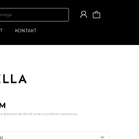
T
KONTAKT
KM
a dostave se obračunava prilikom plaćanja.