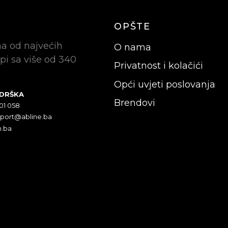
OPŠTE
na od najvećih
O nama
pi sa više od 340
Privatnost i kolačići
Opći uvjeti poslovanja
ODRŠKA
Brendovi
301 058
pport@abline.ba
n.ba