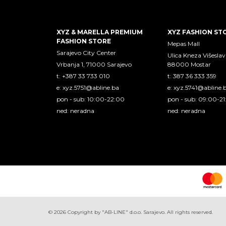
XYZ & MARELLA PREMIUM
XYZ FASHION ST
FASHION STORE
Mepas Mall
Sarajevo City Center
Ulica Kneza Višeslav
Vrbanja 1, 71000 Sarajevo
88000 Mostar
t: +387 33 733 010
t: 387 36 333 359
e:
xyz.5751@abline.ba
e:
xyz.5741@abline.
pon - sub: 10:00-22:00
pon - sub: 09:00-2
ned: neradna
ned: neradna
©
2026
Copyright by "AB-LINE" d.o.o. Sarajevo. All rights reserved.