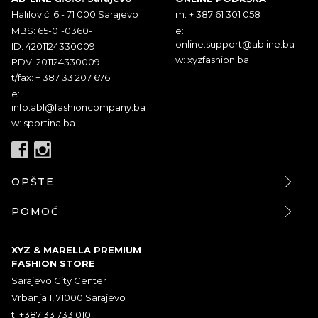
Halilovići 6 - 71 000 Sarajevo
m: + 387 61 301 058
MBS: 65-01-0360-11
e:
online.support@abline.ba
ID: 4201124330009
w: xyzfashion.ba
PDV: 201124330009
t/fax: + 387 33 207 676
e:
info.abl@fashioncompany.ba
w: sportina.ba
OPŠTE
POMOĆ
XYZ & MARELLA PREMIUM
FASHION STORE
Sarajevo City Center
Vrbanja 1, 71000 Sarajevo
t: +387 33 733 010