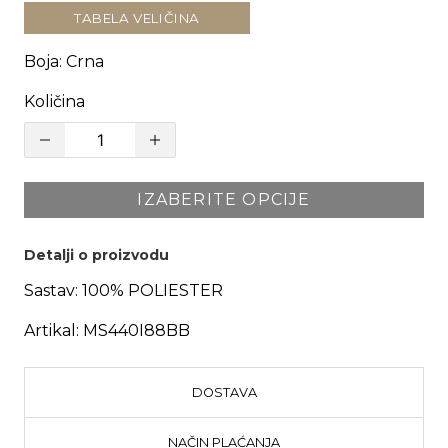
TABELA VELIČINA
Boja
:
Crna
Količina
IZABERITE OPCIJE
Detalji o proizvodu
Sastav:
100% POLIESTER
Artikal:
MS440I88BB
DOSTAVA
NAČIN PLAĆANJA