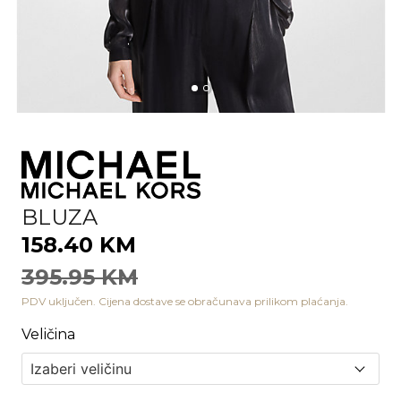
BLUZA
158.40 KM
395.95 KM
PDV uključen. Cijena dostave se obračunava prilikom plaćanja.
Veličina