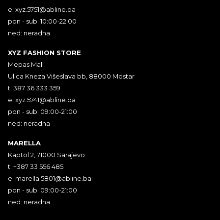
e:
xyz.5751@abline.ba
pon - sub: 10:00-22:00
ned: neradna
XYZ FASHION STORE
Mepas Mall
Ulica Kneza Višeslava bb, 88000 Mostar
t: 387 36 333 359
e:
xyz.5741@abline.ba
pon - sub: 09:00-21:00
ned: neradna
MARELLA
Kaptol 2, 71000 Sarajevo
t: +387 33 556 485
e:
marella.5801@abline.ba
pon - sub: 09:00-21:00
ned: neradna