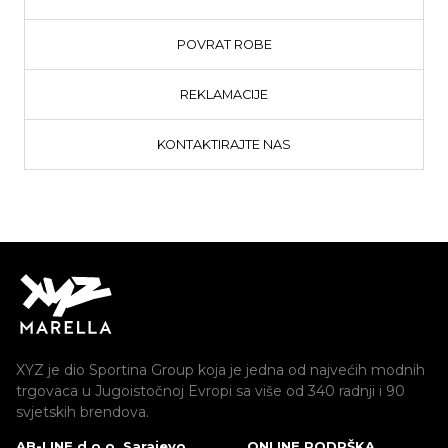
POVRAT ROBE
REKLAMACIJE
KONTAKTIRAJTE NAS
XYZ je dio Sportina Group koja je jedna od najvećih modnih
trgovaca u Jugoistočnoj Evropi sa više od 340 radnji i 90
svjetskih brendova.
AB-LINE d.o.o. Sarajevo
ONLINE PODRŠKA