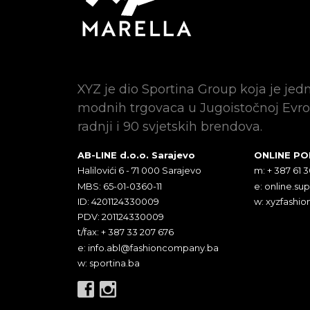
XYZ je dio Sportina Group koja je jed
modnih trgovaca u Jugoistočnoj Evro
radnji i 90 svjetskih brendova.
AB-LINE d.o.o. Sarajevo
ONLINE P
Halilovići 6 - 71 000 Sarajevo
m: + 387 61 
MBS: 65-01-0360-11
e:
online.su
ID: 4201124330009
w: xyzfashio
PDV: 201124330009
t/fax: + 387 33 207 676
e:
info.abl@fashioncompany.ba
w: sportina.ba