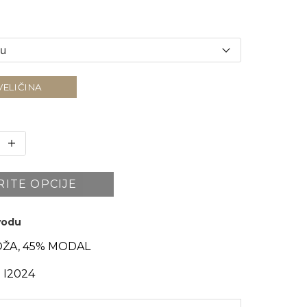
VELIČINA
RITE OPCIJE
zvodu
OŽA, 45% MODAL
 I2024