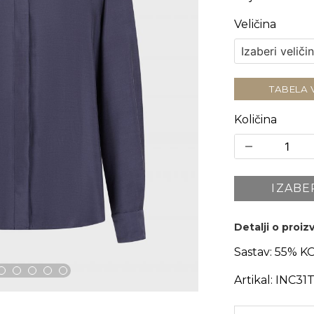
Veličina
TABELA 
Količina
IZABE
Detalji o proi
Sastav:
55% K
Artikal:
INC31T