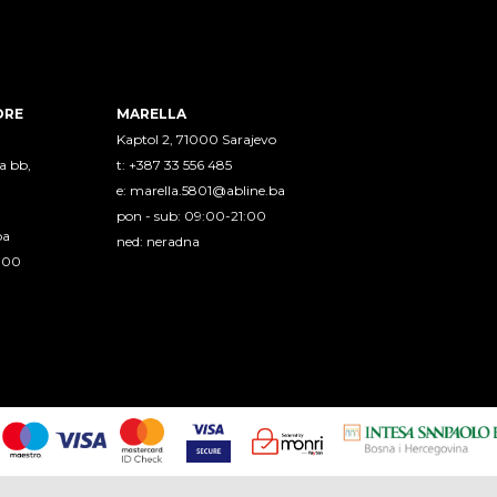
ORE
MARELLA
Kaptol 2, 71000 Sarajevo
a bb,
t: +387 33 556 485
e:
marella.5801@abline.ba
pon - sub: 09:00-21:00
ba
ned: neradna
1:00