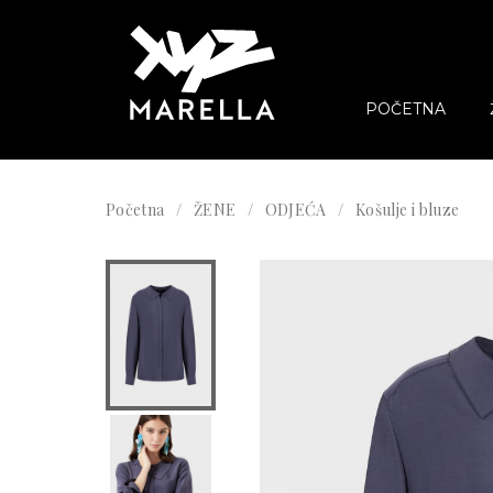
POČETNA
Početna
ŽENE
ODJEĆA
Košulje i bluze