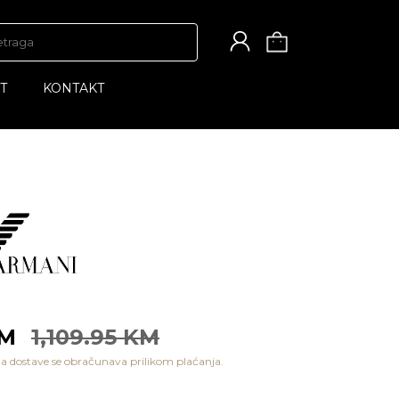
T
KONTAKT
KM
1,109.95 KM
a dostave se obračunava prilikom plaćanja.