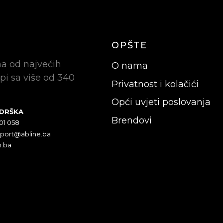
OPŠTE
na od najvećih
O nama
pi sa više od 340
Privatnost i kolačići
Opći uvjeti poslovanja
ODRŠKA
Brendovi
301 058
pport@abline.ba
n.ba