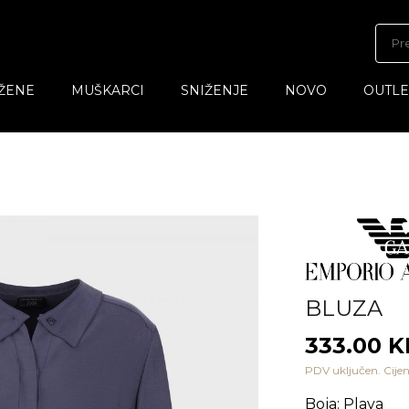
ŽENE
MUŠKARCI
SNIŽENJE
NOVO
OUTLE
BLUZA
333.00 
PDV uključen. Cijen
Boja
:
Plava