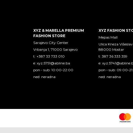
XYZ & MARELLA PREMIUM
XYZ FASHION ST
FASHION STORE
Mepas Mall
Sarajevo City Center
Ulica Kneza Višeslav
Vrbanja 1, 71000 Sarajevo
88000 Mostar
t: +387 33 733 010
t: 387 36 333 359
e:
xyz.5751@abline.ba
e:
xyz.5741@abline.
pon - sub: 10:00-22:00
pon - sub: 09:00-2
ned: neradna
ned: neradna