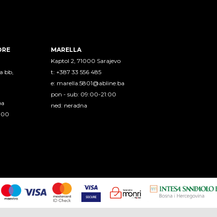
ORE
MARELLA
Kaptol 2, 71000 Sarajevo
a bb,
t: +387 33 556 485
e:
marella.5801@abline.ba
pon - sub: 09:00-21:00
ba
ned: neradna
1:00