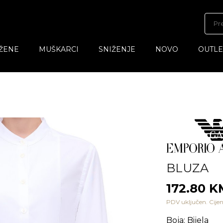
ŽENE
MUŠKARCI
SNIŽENJE
NOVO
OUTLE
BLUZA
172.80 
PDV uključen. Cijen
Boja
:
Bijela