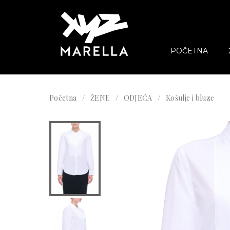
POČETNA
Početna
ŽENE
ODJEĆA
Košulje i bluze