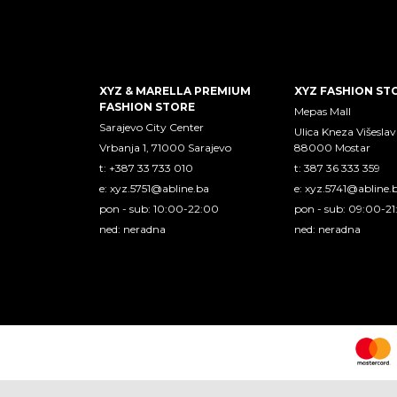
XYZ & MARELLA PREMIUM
XYZ FASHION ST
FASHION STORE
Mepas Mall
Sarajevo City Center
Ulica Kneza Višeslav
Vrbanja 1, 71000 Sarajevo
88000 Mostar
t: +387 33 733 010
t: 387 36 333 359
e:
xyz.5751@abline.ba
e:
xyz.5741@abline.
pon - sub: 10:00-22:00
pon - sub: 09:00-2
ned: neradna
ned: neradna