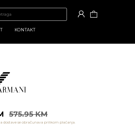
T
KONTAKT
KM
575.95 KM
a dostave se obračunava prilikom plaćanja.