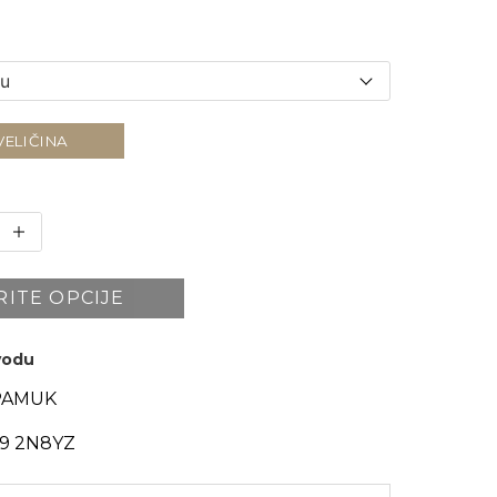
VELIČINA
RITE OPCIJE
zvodu
PAMUK
9 2N8YZ