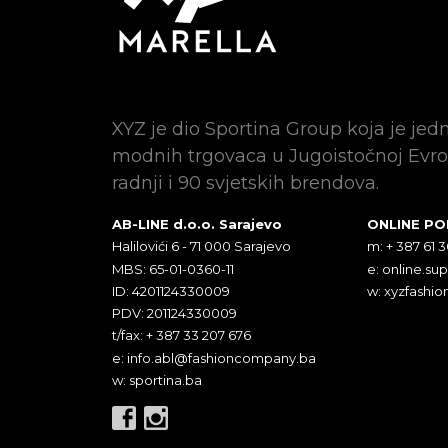
XYZ je dio Sportina Group koja je jed
modnih trgovaca u Jugoistočnoj Evro
radnji i 90 svjetskih brendova.
AB-LINE d.o.o. Sarajevo
ONLINE P
Halilovići 6 - 71 000 Sarajevo
m: + 387 61 
MBS: 65-01-0360-11
e:
online.su
ID: 4201124330009
w: xyzfashio
PDV: 201124330009
t/fax: + 387 33 207 676
e:
info.abl@fashioncompany.ba
w: sportina.ba