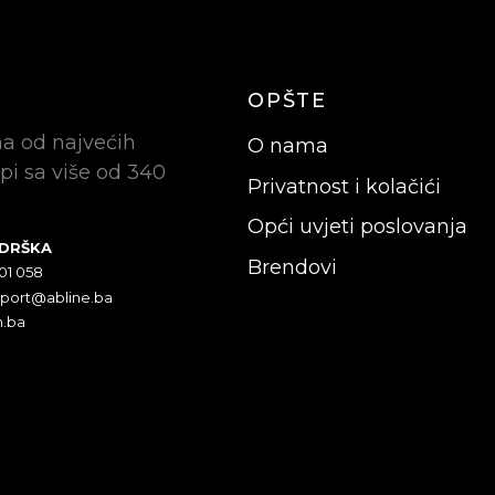
OPŠTE
na od najvećih
O nama
pi sa više od 340
Privatnost i kolačići
Opći uvjeti poslovanja
ODRŠKA
Brendovi
301 058
pport@abline.ba
n.ba