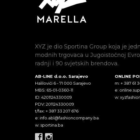
XYZ je dio Sportina Group koja je jed
modnih trgovaca u Jugoistočnoj Evro
radnji i 90 svjetskih brendova.
AB-LINE d.o.o. Sarajevo
ONLINE P
Halilovići 6 - 71 000 Sarajevo
m: + 387 61 
MBS: 65-01-0360-11
e:
online.su
ID: 4201124330009
w: xyzfashio
PDV: 201124330009
t/fax: + 387 33 207 676
e:
info.abl@fashioncompany.ba
w: sportina.ba