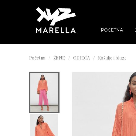
POČETNA
Početna
ŽENE
ODJEĆA
Košulje i bluze