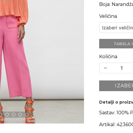
Boja
:
Narandža
Veličina
TABELA 
Količina
IZABE
Detalji o proi
Sastav:
100% 
Artikal:
42360