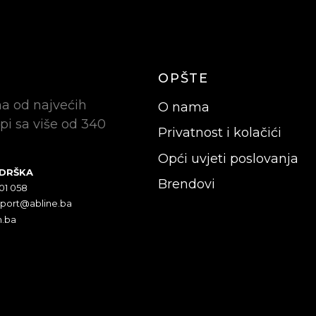
OPŠTE
na od najvećih
O nama
pi sa više od 340
Privatnost i kolačići
Opći uvjeti poslovanja
ODRŠKA
Brendovi
301 058
pport@abline.ba
n.ba