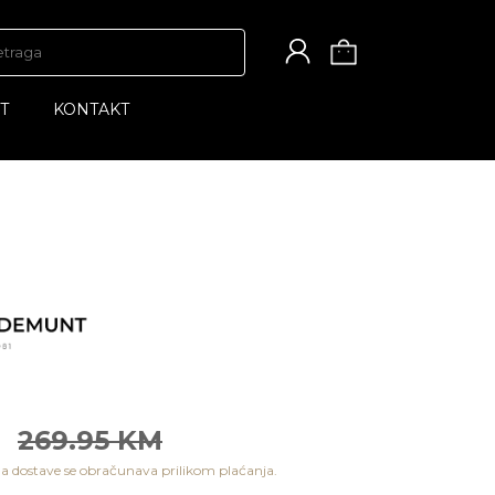
T
KONTAKT
M
269.95 KM
a dostave se obračunava prilikom plaćanja.