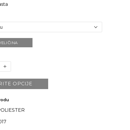
sta
VELIČINA
RITE OPCIJE
zvodu
POLIESTER
017