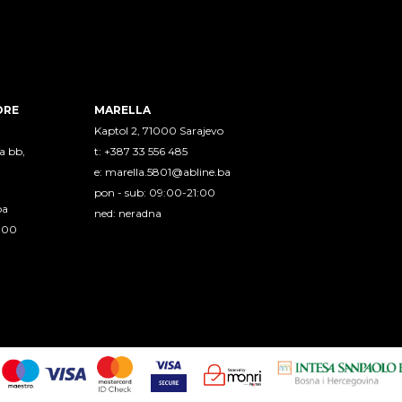
ORE
MARELLA
Kaptol 2, 71000 Sarajevo
a bb,
t: +387 33 556 485
e:
marella.5801@abline.ba
pon - sub: 09:00-21:00
ba
ned: neradna
1:00