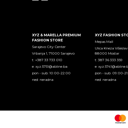
XYZ & MARELLA PREMIUM
XYZ FASHION ST
FASHION STORE
Mepas Mall
Sarajevo City Center
Ulica Kneza Višeslav
Vrbanja 1, 71000 Sarajevo
88000 Mostar
t: +387 33 733 010
t: 387 36 333 359
e:
xyz.5751@abline.ba
e:
xyz.5741@abline.
pon - sub: 10:00-22:00
pon - sub: 09:00-2
ned: neradna
ned: neradna