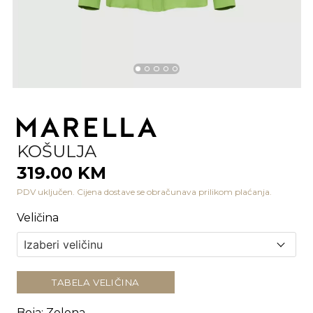
KOŠULJA
319.00 KM
PDV uključen. Cijena dostave se obračunava prilikom plaćanja.
Veličina
TABELA VELIČINA
Boja
:
Zelena