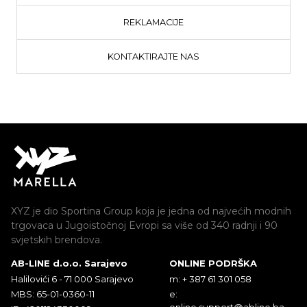
REKLAMACIJE
KONTAKTIRAJTE NAS
XYZ je dio Sportina Group koja je jedna od najvećih modnih
trgovaca u Jugoistočnoj Evropi sa više od 340 radnji i 90
svjetskih brendova.
AB-LINE d.o.o. Sarajevo
ONLINE PODRŠKA
Halilovići 6 - 71 000 Sarajevo
m: + 387 61 301 058
MBS: 65-01-0360-11
e:
online.support@abline.ba