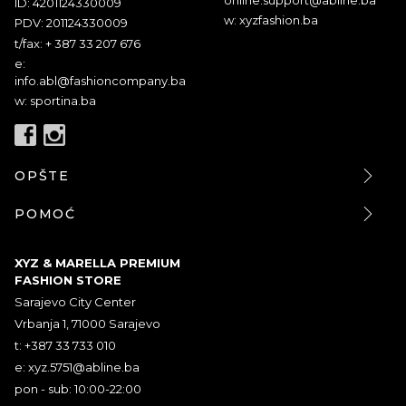
ID: 4201124330009
w: xyzfashion.ba
PDV: 201124330009
t/fax: + 387 33 207 676
e:
info.abl@fashioncompany.ba
w: sportina.ba
OPŠTE
POMOĆ
XYZ & MARELLA PREMIUM
FASHION STORE
Sarajevo City Center
Vrbanja 1, 71000 Sarajevo
t: +387 33 733 010
e:
xyz.5751@abline.ba
pon - sub: 10:00-22:00