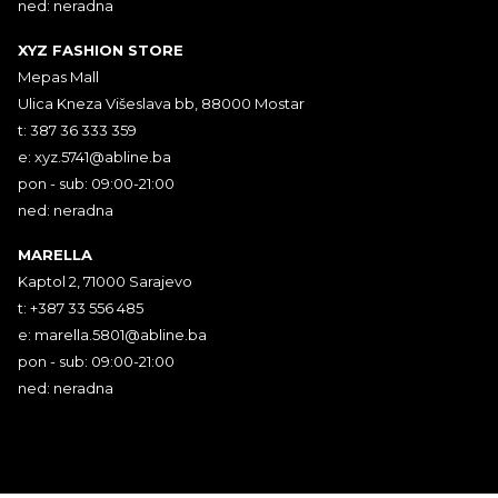
ned: neradna
XYZ FASHION STORE
Mepas Mall
Ulica Kneza Višeslava bb, 88000 Mostar
t: 387 36 333 359
e:
xyz.5741@abline.ba
pon - sub: 09:00-21:00
ned: neradna
MARELLA
Kaptol 2, 71000 Sarajevo
t: +387 33 556 485
e:
marella.5801@abline.ba
pon - sub: 09:00-21:00
ned: neradna