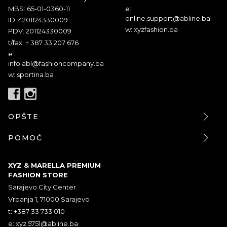
MBS: 65-01-0360-11
e:
online.support@abline.ba
ID: 4201124330009
w: xyzfashion.ba
PDV: 201124330009
t/fax: + 387 33 207 676
e:
info.abl@fashioncompany.ba
w: sportina.ba
OPŠTE
POMOĆ
XYZ & MARELLA PREMIUM
FASHION STORE
Sarajevo City Center
Vrbanja 1, 71000 Sarajevo
t: +387 33 733 010
e:
xyz.5751@abline.ba