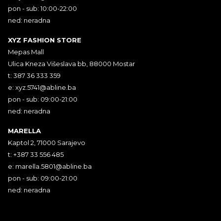
pon - sub: 10:00-22:00
ned: neradna
XYZ FASHION STORE
Mepas Mall
Ulica Kneza Višeslava bb, 88000 Mostar
t: 387 36 333 359
e:
xyz.5741@abline.ba
pon - sub: 09:00-21:00
ned: neradna
MARELLA
Kaptol 2, 71000 Sarajevo
t: +387 33 556 485
e:
marella.5801@abline.ba
pon - sub: 09:00-21:00
ned: neradna