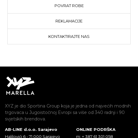
POVRAT ROBE
REKLAMACIJE
KONTAKTIRAJTE NAS
XYZ je dio Sportina Group koja je jedna od najvećih modnih
trgovaca u Jugoistočnoj Evropi sa više od 340 radnji i 90
svjetskih brendova.
AB-LINE d.o.o. Sarajevo
ONLINE PODRŠKA
Halilovići 6 - 71 000 Sarajevo
m: + 387 61 301 058