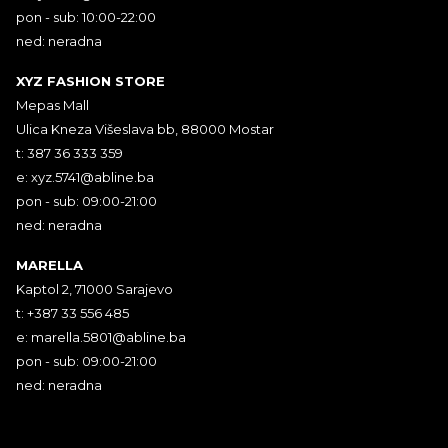
pon - sub: 10:00-22:00
ned: neradna
XYZ FASHION STORE
Mepas Mall
Ulica Kneza Višeslava bb, 88000 Mostar
t: 387 36 333 359
e:
xyz.5741@abline.ba
pon - sub: 09:00-21:00
ned: neradna
MARELLA
Kaptol 2, 71000 Sarajevo
t: +387 33 556 485
e:
marella.5801@abline.ba
pon - sub: 09:00-21:00
ned: neradna