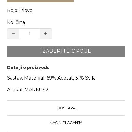
Boja
:
Plava
Količina
IZABERITE OPCIJE
Detalji o proizvodu
Sastav:
Materijal: 69% Acetat, 31% Svila
Artikal:
MARKUS2
DOSTAVA
NAČIN PLAĆANJA