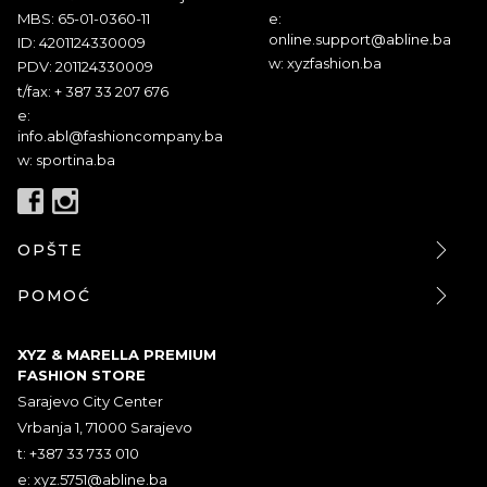
MBS: 65-01-0360-11
e:
online.support@abline.ba
ID: 4201124330009
w: xyzfashion.ba
PDV: 201124330009
t/fax: + 387 33 207 676
e:
info.abl@fashioncompany.ba
w: sportina.ba
OPŠTE
POMOĆ
XYZ & MARELLA PREMIUM
FASHION STORE
Sarajevo City Center
Vrbanja 1, 71000 Sarajevo
t: +387 33 733 010
e:
xyz.5751@abline.ba