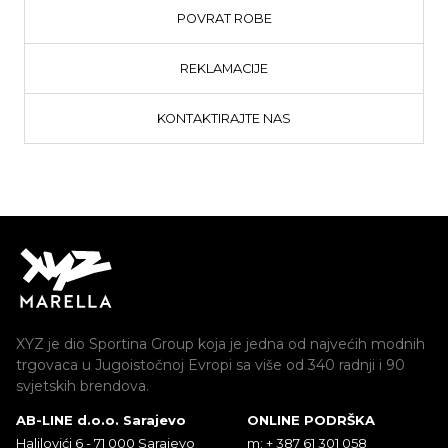
POVRAT ROBE
REKLAMACIJE
KONTAKTIRAJTE NAS
XYZ je dio Sportina Group koja je jedna od najvećih modnih
trgovaca u Jugoistočnoj Evropi sa više od 340 radnji i 90
svjetskih brendova.
AB-LINE d.o.o. Sarajevo
ONLINE PODRŠKA
Halilovići 6 - 71 000 Sarajevo
m: + 387 61 301 058