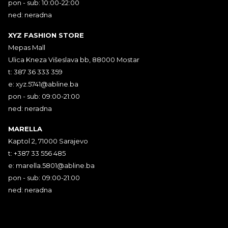
pon - sub: 10:00-22:00
ned: neradna
XYZ FASHION STORE
Mepas Mall
Ulica Kneza Višeslava bb, 88000 Mostar
t: 387 36 333 359
e:
xyz.5741@abline.ba
pon - sub: 09:00-21:00
ned: neradna
MARELLA
Kaptol 2, 71000 Sarajevo
t: +387 33 556 485
e:
marella.5801@abline.ba
pon - sub: 09:00-21:00
ned: neradna