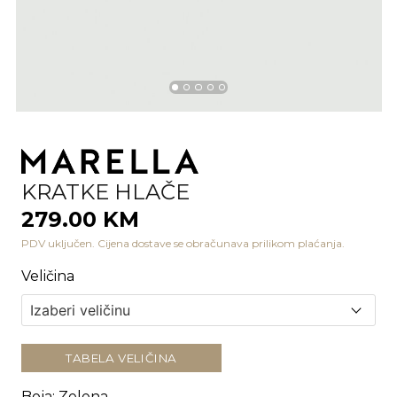
KRATKE HLAČE
279.00 KM
PDV uključen. Cijena dostave se obračunava prilikom plaćanja.
Veličina
TABELA VELIČINA
Boja
:
Zelena