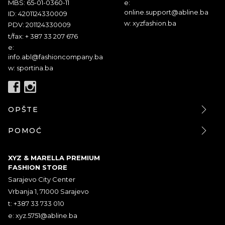
MBS: 65-01-0360-11
e:
online.support@abline.ba
ID: 4201124330009
w: xyzfashion.ba
PDV: 201124330009
t/fax: + 387 33 207 676
e:
info.abl@fashioncompany.ba
w: sportina.ba
OPŠTE
POMOĆ
XYZ & MARELLA PREMIUM
FASHION STORE
Sarajevo City Center
Vrbanja 1, 71000 Sarajevo
t: +387 33 733 010
e:
xyz.5751@abline.ba