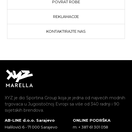
POVRAT ROBE
REKLAMACIJE
KONTAKTIRAJTE NAS
XYZ je dio Sportina Group koja je jedna od najvećih modnih
trgovaca u Jugoistočnoj Evropi sa više od 340 radnji i 90
svjetskih brendova.
AB-LINE d.o.o. Sarajevo
ONLINE PODRŠKA
Halilovići 6 - 71 000 Sarajevo
m: + 387 61 301 058