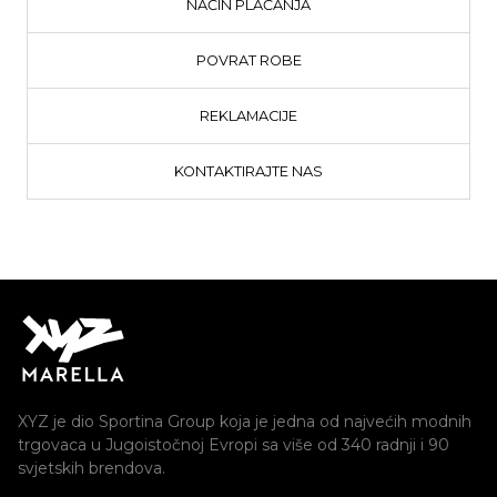
NAČIN PLAĆANJA
POVRAT ROBE
REKLAMACIJE
KONTAKTIRAJTE NAS
XYZ je dio Sportina Group koja je jedna od najvećih modnih
trgovaca u Jugoistočnoj Evropi sa više od 340 radnji i 90
svjetskih brendova.