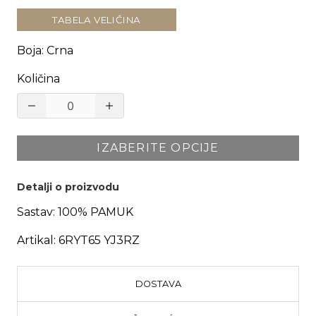
TABELA VELIČINA
Boja
:
Crna
Količina
IZABERITE OPCIJE
Detalji o proizvodu
Sastav:
100% PAMUK
Artikal:
6RYT65 YJ3RZ
DOSTAVA