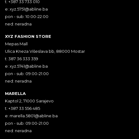
t: +387 33 733 010
e:
xyz.5751@abline.ba
pon - sub: 10:00-22:00
ned: neradna
XYZ FASHION STORE
Mepas Mall
Ulica Kneza Višeslava bb, 88000 Mostar
t: 387 36 333 359
e:
xyz.5741@abline.ba
pon - sub: 09:00-21:00
ned: neradna
MARELLA
Kaptol 2, 71000 Sarajevo
t: +387 33 556 485
e:
marella.5801@abline.ba
pon - sub: 09:00-21:00
ned: neradna