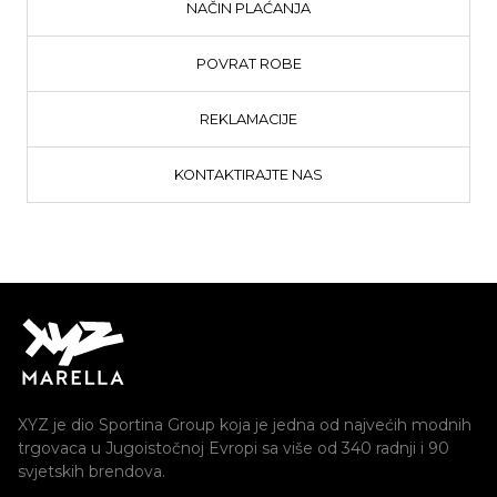
NAČIN PLAĆANJA
POVRAT ROBE
REKLAMACIJE
KONTAKTIRAJTE NAS
XYZ je dio Sportina Group koja je jedna od najvećih modnih
trgovaca u Jugoistočnoj Evropi sa više od 340 radnji i 90
svjetskih brendova.