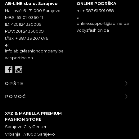
AB-LINE d.o.o. Sarajevo
ONLINE PODRŠKA
Halilovići 6 - 71 000 Sarajevo
m: + 387 61 301 058
MBS: 65-01-0360-11
e:
online.support@abline.ba
ID: 4201124330009
w: xyzfashion.ba
PDV: 201124330009
t/fax: + 387 33 207 676
e:
info.abl@fashioncompany.ba
w: sportina.ba
OPŠTE
POMOĆ
XYZ & MARELLA PREMIUM
FASHION STORE
Sarajevo City Center
Vrbanja 1, 71000 Sarajevo