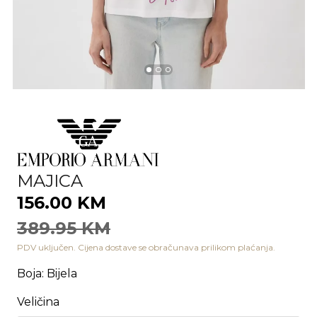
MAJICA
156.00 KM
389.95 KM
PDV uključen. Cijena dostave se obračunava prilikom plaćanja.
Boja
:
Bijela
Veličina