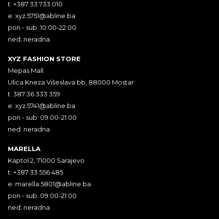
t: +387 33 733 010
e:
xyz.5751@abline.ba
pon - sub: 10:00-22:00
ned: neradna
XYZ FASHION STORE
Mepas Mall
Ulica Kneza Višeslava bb, 88000 Mostar
t: 387 36 333 359
e:
xyz.5741@abline.ba
pon - sub: 09:00-21:00
ned: neradna
MARELLA
Kaptol 2, 71000 Sarajevo
t: +387 33 556 485
e:
marella.5801@abline.ba
pon - sub: 09:00-21:00
ned: neradna