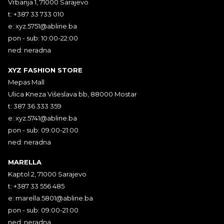
Vrbanja 1, 71000 Sarajevo
t: +387 33 733 010
e:
xyz.5751@abline.ba
pon - sub: 10:00-22:00
ned: neradna
XYZ FASHION STORE
Mepas Mall
Ulica Kneza Višeslava bb, 88000 Mostar
t: 387 36 333 359
e:
xyz.5741@abline.ba
pon - sub: 09:00-21:00
ned: neradna
MARELLA
Kaptol 2, 71000 Sarajevo
t: +387 33 556 485
e:
marella.5801@abline.ba
pon - sub: 09:00-21:00
ned: neradna