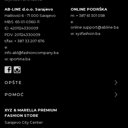
AB-LINE d.o.o. Sarajevo
ONLINE PODRŠKA
Halilovići 6 - 71 000 Sarajevo
m: + 387 61 301 058
MBS: 65-01-0360-11
e:
online.support@abline.ba
ID: 4201124330009
w: xyzfashion.ba
PDV: 201124330009
t/fax: + 387 33 207 676
e:
info.abl@fashioncompany.ba
w: sportina.ba
OPŠTE
POMOĆ
XYZ & MARELLA PREMIUM
FASHION STORE
Sarajevo City Center