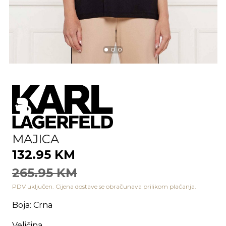
MAJICA
132.95 KM
265.95 KM
PDV uključen. Cijena dostave se obračunava prilikom plaćanja.
Boja
:
Crna
Veličina