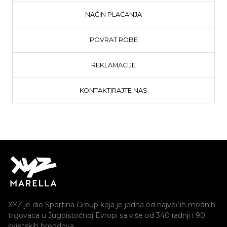
NAČIN PLAĆANJA
POVRAT ROBE
REKLAMACIJE
KONTAKTIRAJTE NAS
XYZ je dio Sportina Group koja je jedna od najvećih modnih
trgovaca u Jugoistočnoj Evropi sa više od 340 radnji i 90
svjetskih brendova.