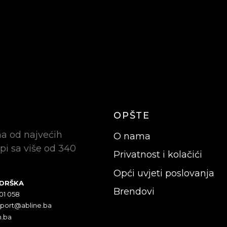
OPŠTE
na od najvećih
O nama
pi sa više od 340
Privatnost i kolačići
Opći uvjeti poslovanja
ODRŠKA
Brendovi
301 058
pport@abline.ba
n.ba