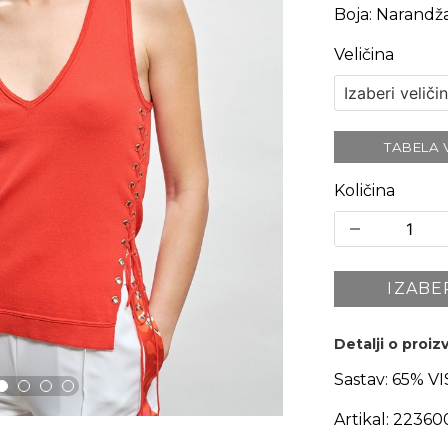
Boja
:
Narandža
Veličina
TABELA 
Količina
IZABE
Detalji o proi
Sastav:
65% V
Artikal:
22360