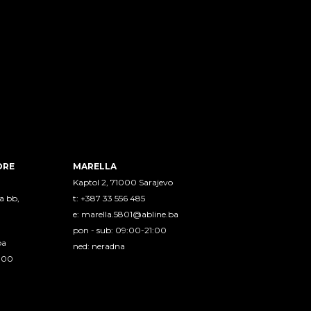
ORE
MARELLA
Kaptol 2, 71000 Sarajevo
a bb,
t: +387 33 556 485
e:
marella.5801@abline.ba
pon - sub: 09:00-21:00
ba
ned: neradna
1:00