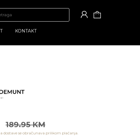
T
KONTAKT
M
189.95 KM
a dostave se obračunava prilikom plaćanja.