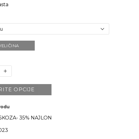
sta
VELIČINA
RITE OPCIJE
zvodu
ISKOZA- 35% NAJLON
023