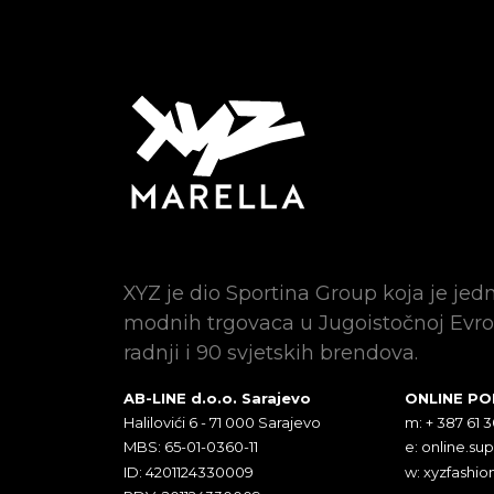
XYZ je dio Sportina Group koja je jed
modnih trgovaca u Jugoistočnoj Evro
radnji i 90 svjetskih brendova.
AB-LINE d.o.o. Sarajevo
ONLINE P
Halilovići 6 - 71 000 Sarajevo
m: + 387 61 
MBS: 65-01-0360-11
e:
online.su
ID: 4201124330009
w: xyzfashio