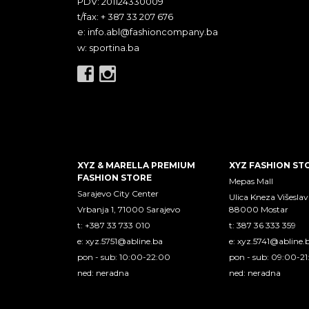
PDV: 201124330009
t/fax: + 387 33 207 676
e:
info.abl@fashioncompany.ba
w: sportina.ba
XYZ & MARELLA PREMIUM
XYZ FASHION ST
FASHION STORE
Mepas Mall
Sarajevo City Center
Ulica Kneza Višeslav
Vrbanja 1, 71000 Sarajevo
88000 Mostar
t: +387 33 733 010
t: 387 36 333 359
e:
xyz.5751@abline.ba
e:
xyz.5741@abline.
pon - sub: 10:00-22:00
pon - sub: 09:00-2
ned: neradna
ned: neradna