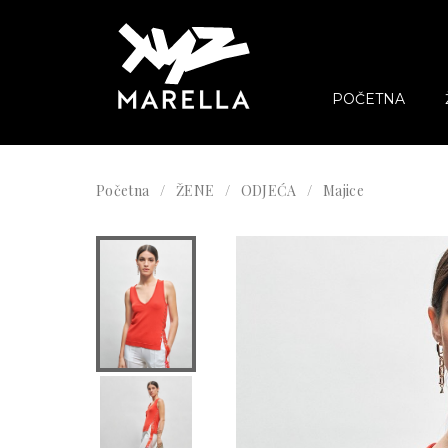
POČETNA
Početna
ŽENE
ODJEĆA
Majice